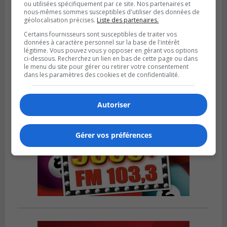
ou utilisées spécifiquement par ce site. Nos partenaires et
nous-mêmes sommes susceptibles d'utiliser des données de
LA PRAIRIE
géolocalisation précises.
Liste des partenaires.
Publié le 4 août 2026 à 15h50
Le mur du rempart de La Prairie retrouve
Certains fournisseurs sont susceptibles de traiter vos
sa jeunesse
données à caractère personnel sur la base de l'intérêt
légitime. Vous pouvez vous y opposer en gérant vos options
ci-dessous. Recherchez un lien en bas de cette page ou dans
le menu du site pour gérer ou retirer votre consentement
dans les paramètres des cookies et de confidentialité.
Autoriser
Gérer vos préférences