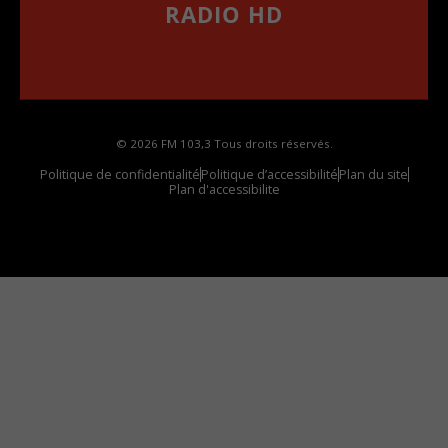
RADIO HD
••••••••••••••••••
Comment synthoniser la fréquence HD dans
votre voiture
© 2026 FM 103,3 Tous droits réservés.
Politique de confidentialité
Politique d’accessibilité
Plan du site
Plan d'accessibilite