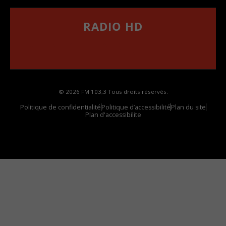
RADIO HD
••••••••••••••••••
Comment synthoniser la fréquence HD dans
votre voiture
© 2026 FM 103,3 Tous droits réservés.
Politique de confidentialité
Politique d’accessibilité
Plan du site
Plan d'accessibilite