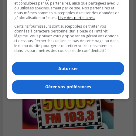
et consultées par 66 partenaires, ainsi que partagées avec lui,
ou utilisées spécifiquement par ce site. Nos partenaires et
nous-mêmes sommes susceptibles d'utiliser des données de
géolocalisation précises.
Liste des partenaires.
Publié le 6 août 2026 à 05h39
Certains fournisseurs sont susceptibles de traiter vos
La grenade du camping du lac Cristal était
données à caractère personnel sur la base de l'intérêt
inoffensive
légitime. Vous pouvez vous y opposer en gérant vos options
ci-dessous. Recherchez un lien en bas de cette page ou dans
le menu du site pour gérer ou retirer votre consentement
dans les paramètres des cookies et de confidentialité.
Autoriser
Gérer vos préférences