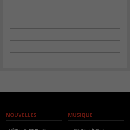
NOUVELLES
MUSIQUE
- Affaires municipales
- Décompte franco