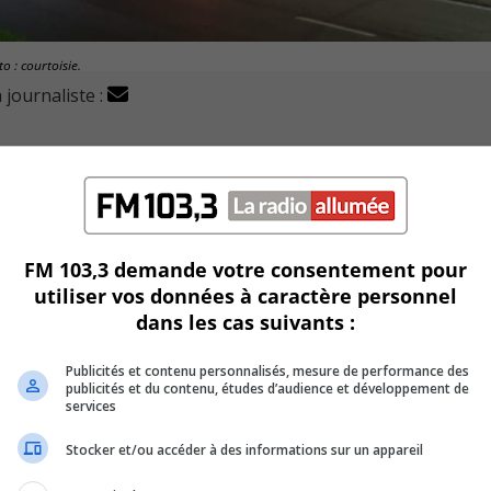
o : courtoisie.
 journaliste :
 ce lundi, à l’ex-motel Oscar, au 1100 boulevard Tascherea
ouve à côté de l’ancien motel, qui avait été détruit, lors d’un
FM 103,3 demande votre consentement pour
sité une démolition suite aux dégâts causés par les flammes.
utiliser vos données à caractère personnel
dans les cas suivants :
li.
Publicités et contenu personnalisés, mesure de performance des
buter la démolition.
publicités et du contenu, études d’audience et développement de
services
re totalement le feu et pour éviter tout risque d’effondreme
Stocker et/ou accéder à des informations sur un appareil
, Annie Bilodeau.