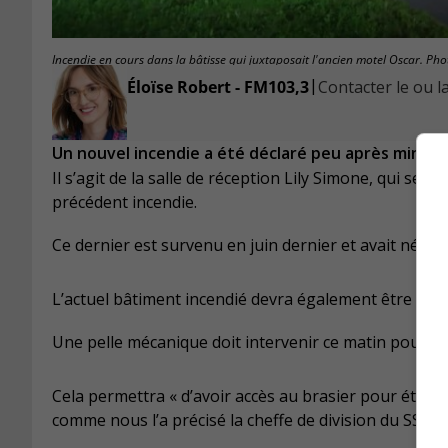
Incendie en cours dans la bâtisse qui juxtaposait l'ancien motel Oscar. Phot
|
Éloïse Robert - FM103,3
Contacter le ou la
Un nouvel incendie a été déclaré peu après minuit,
Il s’agit de la salle de réception Lily Simone, qui se tr
précédent incendie.
Ce dernier est survenu en juin dernier et avait néces
L’actuel bâtiment incendié devra également être démo
Une pelle mécanique doit intervenir ce matin pour dé
Cela permettra « d’avoir accès au brasier pour éteind
comme nous l’a précisé la cheffe de division du SSIAL