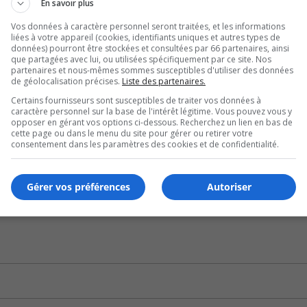
En savoir plus
 encore maîtrisé.
Vos données à caractère personnel seront traitées, et les informations
liées à votre appareil (cookies, identifiants uniques et autres types de
 lieux.
données) pourront être stockées et consultées par 66 partenaires, ainsi
que partagées avec lui, ou utilisées spécifiquement par ce site. Nos
agglomération de Longueuil, à cause de la nature suspecte de
partenaires et nous-mêmes sommes susceptibles d'utiliser des données
de géolocalisation précises.
Liste des partenaires.
Certains fournisseurs sont susceptibles de traiter vos données à
caractère personnel sur la base de l'intérêt légitime. Vous pouvez vous y
terrain pour déterminer les causes exactes de l’incendie.
opposer en gérant vos options ci-dessous. Recherchez un lien en bas de
cette page ou dans le menu du site pour gérer ou retirer votre
consentement dans les paramètres des cookies et de confidentialité.
dies au cours de cette année.
Gérer vos préférences
Autoriser
s-lancien-motel-oscar/