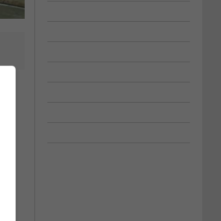
u.
nt »,