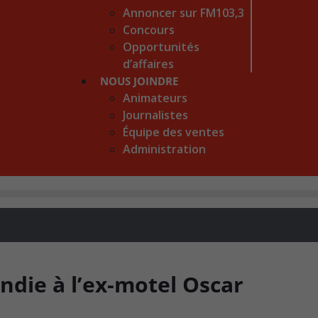
Annoncer sur FM103,3
Concours
Opportunités
d’affaires
NOUS JOINDRE
Animateurs
Journalistes
Équipe des ventes
Administration
ndie à l’ex-motel Oscar