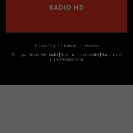
RADIO HD
••••••••••••••••••
Comment synthoniser la fréquence HD dans
votre voiture
© 2026 FM 103,3 Tous droits réservés.
Politique de confidentialité
Politique d’accessibilité
Plan du site
Plan d'accessibilite