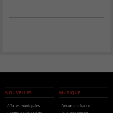
NOUVELLES
MUSIQUE
- Affaires municipales
- Décompte franco
- Communauté / Social
- Joué récemment