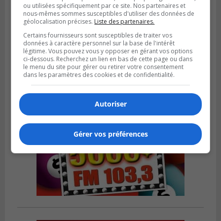
ou utilisées spécifiquement par ce site. Nos partenaires et
nous-mêmes sommes susceptibles d'utiliser des données de
LA PRAIRIE
géolocalisation précises.
Liste des partenaires.
Publié le 5 août 2026 à 11h59
La Prairie loue des espaces de glace
Certains fournisseurs sont susceptibles de traiter vos
données à caractère personnel sur la base de l'intérêt
jusqu’en avril 2027
légitime. Vous pouvez vous y opposer en gérant vos options
ci-dessous. Recherchez un lien en bas de cette page ou dans
le menu du site pour gérer ou retirer votre consentement
dans les paramètres des cookies et de confidentialité.
Autoriser
Gérer vos préférences