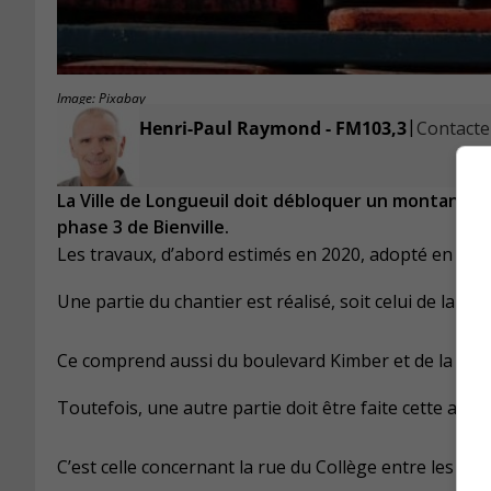
Image: Pixabay
|
Henri-Paul Raymond - FM103,3
Contacter
La Ville de Longueuil doit débloquer un montant s
phase 3 de Bienville.
Les travaux, d’abord estimés en 2020, adopté en 2021
Une partie du chantier est réalisé, soit celui de la rue
Ce comprend aussi du boulevard Kimber et de la rue
Toutefois, une autre partie doit être faite cette anné
C’est celle concernant la rue du Collège entre les r