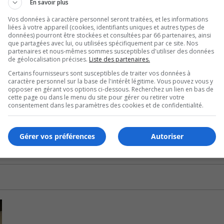
En savoir plus
ut pluvial et remplacer la conduite sanitaire et la conduit
Vos données à caractère personnel seront traitées, et les informations
liées à votre appareil (cookies, identifiants uniques et autres types de
données) pourront être stockées et consultées par 66 partenaires, ainsi
rottoirs et bordures.
que partagées avec lui, ou utilisées spécifiquement par ce site. Nos
partenaires et nous-mêmes sommes susceptibles d'utiliser des données
de géolocalisation précises.
Liste des partenaires.
ès de 14,6 M$.
Certains fournisseurs sont susceptibles de traiter vos données à
caractère personnel sur la base de l'intérêt légitime. Vous pouvez vous y
r l’inflation qui a affecté à la hausse les coûts de construc
opposer en gérant vos options ci-dessous. Recherchez un lien en bas de
cette page ou dans le menu du site pour gérer ou retirer votre
consentement dans les paramètres des cookies et de confidentialité.
la facture.
Gérer vos préférences
Autoriser