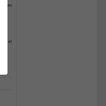
e d’eau
tion et