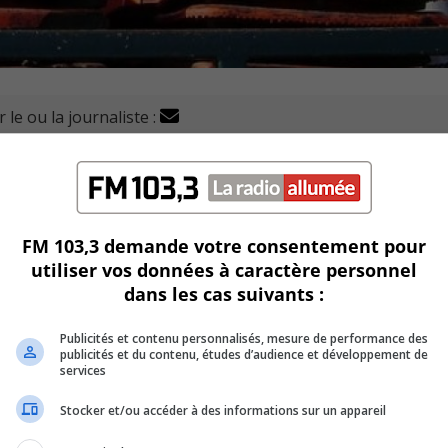
 le ou la journaliste :
upplémentaire de 2 287 000$ pour terminer les travaux de 
 puis commencés l’an dernier, étaient de 12,3 M$.
FM 103,3 demande votre consentement pour
utiliser vos données à caractère personnel
 Houde, de Mayfair, et de l’Université.
dans les cas suivants :
 du Collège entre Kimber et Matheson.
Publicités et contenu personnalisés, mesure de performance des
publicités et du contenu, études d’audience et développement de
e.
services
Stocker et/ou accéder à des informations sur un appareil
ues Matheson et le boulevard Cousineau.