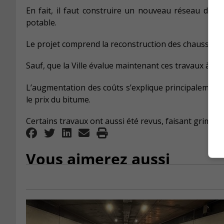
En fait, il faut construire un nouveau réseau d’égo
potable.
Le projet comprend la reconstruction des chaussée, t
Sauf, que la Ville évalue maintenant ces travaux à pr
L’augmentation des coûts s’explique principalement pa
le prix du bitume.
Certains travaux ont aussi été revus, faisant grimper 
Vous aimerez aussi