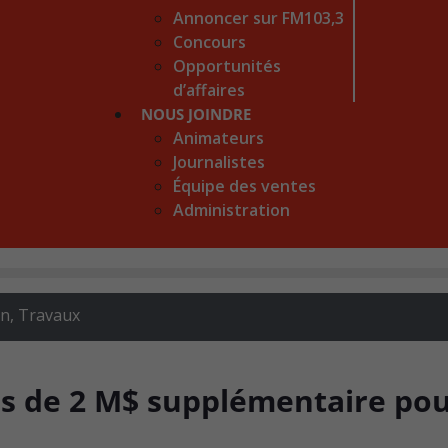
Annoncer sur FM103,3
Concours
Opportunités
d’affaires
NOUS JOINDRE
Animateurs
Journalistes
Équipe des ventes
Administration
on
,
Travaux
lus de 2 M$ supplémentaire po