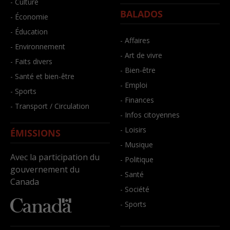
- Culture
BALADOS
- Économie
- Éducation
- Affaires
- Environnement
- Art de vivre
- Faits divers
- Bien-être
- Santé et bien-être
- Emploi
- Sports
- Finances
- Transport / Circulation
- Infos citoyennes
- Loisirs
ÉMISSIONS
- Musique
Avec la participation du
- Politique
gouvernement du
- Santé
Canada
- Société
- Sports