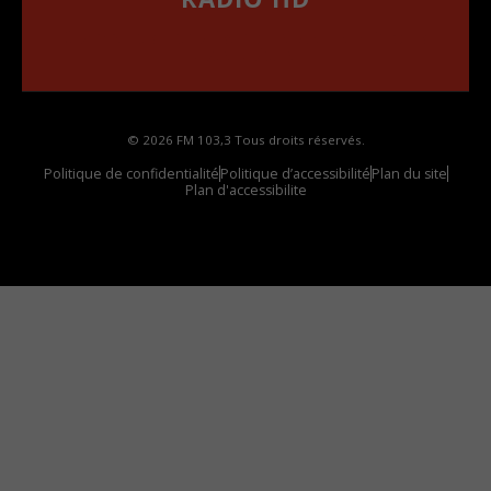
••••••••••••••••••
Comment synthoniser la fréquence HD dans
votre voiture
© 2026 FM 103,3 Tous droits réservés.
Politique de confidentialité
Politique d’accessibilité
Plan du site
Plan d'accessibilite