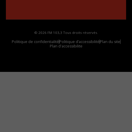
••••••••••••••••••
Comment synthoniser la fréquence HD dans
votre voiture
© 2026 FM 103,3 Tous droits réservés.
Politique de confidentialité
Politique d’accessibilité
Plan du site
Plan d'accessibilite