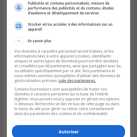
Publié le 4 août 2026 à 14h02
Publicités et contenu personnalisés, mesure de
Saint-Constant signe une nouvelle
performance des publicités et du contenu, études
d’audience et développement de services
convention pour le bien de la population
Stocker et/ou accéder à des informations sur un
appareil
En savoir plus
Vos données à caractère personnel seront traitées, et les
informations liées à votre appareil (cookies, identifiants
uniques et autres types de données) pourront être stockées
et consultées par 66 partenaires, ainsi que partagées avec lui,
ou utilisées spécifiquement par ce site. Nos partenaires et
nous-mêmes sommes susceptibles d'utiliser des données de
géolocalisation précises.
Liste des partenaires.
Certains fournisseurs sont susceptibles de traiter vos
données à caractère personnel sur la base de l'intérêt
légitime. Vous pouvez vous y opposer en gérant vos options
ci-dessous. Recherchez un lien en bas de cette page ou dans
le menu du site pour gérer ou retirer votre consentement
dans les paramètres des cookies et de confidentialité.
Autoriser