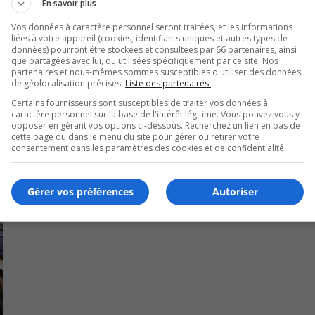
En savoir plus
le que les équipes des Finances de la Ville de Longueuil fon
Vos données à caractère personnel seront traitées, et les informations
épartitions des hausses ou des baisses de taxes reliées au rô
liées à votre appareil (cookies, identifiants uniques et autres types de
données) pourront être stockées et consultées par 66 partenaires, ainsi
que partagées avec lui, ou utilisées spécifiquement par ce site. Nos
partenaires et nous-mêmes sommes susceptibles d'utiliser des données
de géolocalisation précises.
Liste des partenaires.
Certains fournisseurs sont susceptibles de traiter vos données à
caractère personnel sur la base de l'intérêt légitime. Vous pouvez vous y
opposer en gérant vos options ci-dessous. Recherchez un lien en bas de
cette page ou dans le menu du site pour gérer ou retirer votre
consentement dans les paramètres des cookies et de confidentialité.
Gérer vos préférences
Autoriser