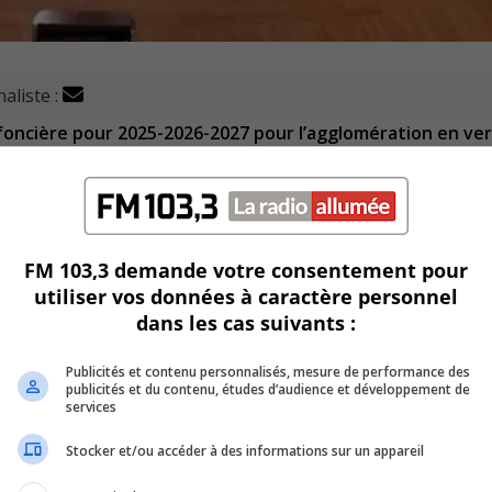
aliste :
n foncière pour 2025-2026-2027 pour l’agglomération en ve
t.
Boucherville, Brossard, Longueuil, Saint-Bruno-de-Montarvill
anvier 2025.
usse d’environ 40% en passant de 78,3 milliards de dollars 
FM 103,3 demande votre consentement pour
tal de 146 424 unités en tout.
utiliser vos données à caractère personnel
dans les cas suivants :
viron 37%.
Publicités et contenu personnalisés, mesure de performance des
publicités et du contenu, études d’audience et développement de
ve maintenant à 656 400$ comparativement à 473 000$ pour l
services
Stocker et/ou accéder à des informations sur un appareil
d’environ 29%.