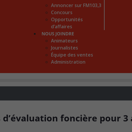
Annoncer sur FM103,3
Concours
Opportunités
d’affaires
NOUS JOINDRE
Animateurs
Journalistes
Équipe des ventes
Administration
 d’évaluation foncière pour 3