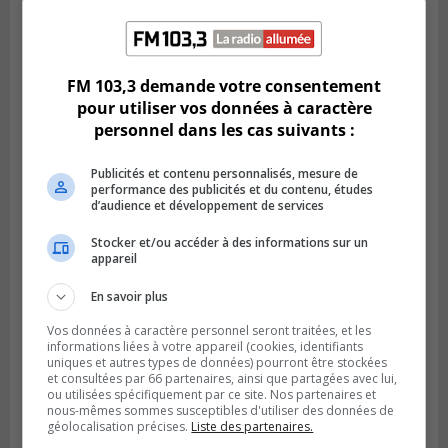
SAINT-HUBERT
Publié le 6 août 2026 à 09h39
Longueuil injecte 1,5 M$ pour moderniser
FM 103,3 demande votre consentement
deux stations de pompage
pour utiliser vos données à caractère
personnel dans les cas suivants :
Publicités et contenu personnalisés, mesure de
performance des publicités et du contenu, études
d’audience et développement de services
Stocker et/ou accéder à des informations sur un
appareil
En savoir plus
Vos données à caractère personnel seront traitées, et les
informations liées à votre appareil (cookies, identifiants
LA PRAIRIE
uniques et autres types de données) pourront être stockées
Publié le 5 août 2026 à 11h59
et consultées par 66 partenaires, ainsi que partagées avec lui,
La Prairie loue des espaces de glace
ou utilisées spécifiquement par ce site. Nos partenaires et
jusqu’en avril 2027
nous-mêmes sommes susceptibles d'utiliser des données de
géolocalisation précises.
Liste des partenaires.