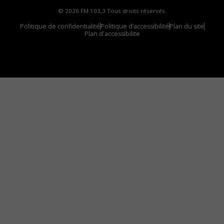
© 2026 FM 103,3 Tous droits réservés.
Politique de confidentialité
Politique d’accessibilité
Plan du site
Plan d'accessibilite
Comment installer notre vignette sur votre
appareil mobile