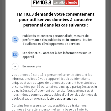
Publié le 6 juillet 2026 à 11h18
Climat Québec dévoile deux candidats
pour l’Agglomération
FM 103,3 demande votre consentement
pour utiliser vos données à caractère
personnel dans les cas suivants :
Publicités et contenu personnalisés, mesure de
performance des publicités et du contenu, études
d’audience et développement de services
Stocker et/ou accéder à des informations sur un
appareil
En savoir plus
Vos données à caractère personnel seront traitées, et les
Publié le 6 juillet 2026 à 09h33
informations liées à votre appareil (cookies, identifiants
Longueuil conclue un contrat pour
uniques et autres types de données) pourront être stockées
valoriser des cendres d’incinération
et consultées par 66 partenaires, ainsi que partagées avec lui,
ou utilisées spécifiquement par ce site. Nos partenaires et
nous-mêmes sommes susceptibles d'utiliser des données de
géolocalisation précises.
Liste des partenaires.
Certains fournisseurs sont susceptibles de traiter vos
données à caractère personnel sur la base de l'intérêt