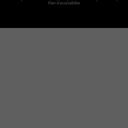
Plan d'accessibilite
Comment installer notre vignette sur votre
appareil mobile
Vous avez envie d’écouter le FM 103,3 ou notre