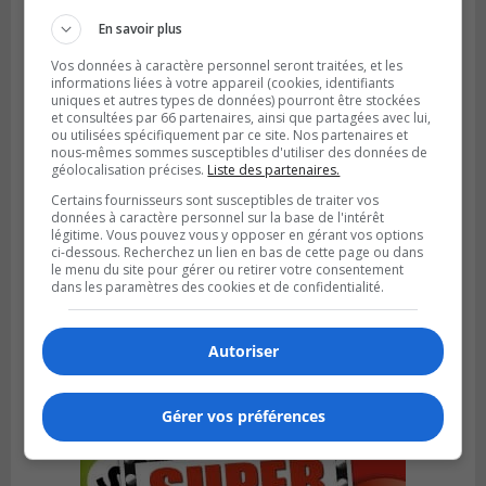
pour l’Agglomération
En savoir plus
Vos données à caractère personnel seront traitées, et les
informations liées à votre appareil (cookies, identifiants
uniques et autres types de données) pourront être stockées
et consultées par 66 partenaires, ainsi que partagées avec lui,
ou utilisées spécifiquement par ce site. Nos partenaires et
nous-mêmes sommes susceptibles d'utiliser des données de
géolocalisation précises.
Liste des partenaires.
Certains fournisseurs sont susceptibles de traiter vos
données à caractère personnel sur la base de l'intérêt
légitime. Vous pouvez vous y opposer en gérant vos options
ci-dessous. Recherchez un lien en bas de cette page ou dans
le menu du site pour gérer ou retirer votre consentement
dans les paramètres des cookies et de confidentialité.
Publié le 6 juillet 2026 à 09h33
Longueuil conclue un contrat pour
valoriser des cendres d’incinération
Autoriser
Gérer vos préférences