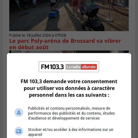
Publié le 18 juillet 2026 à 07h58
Le parc Poly-aréna de Brossard va vibrer
en début août
FM 103,3 demande votre consentement
pour utiliser vos données à caractère
personnel dans les cas suivants :
Publicités et contenu personnalisés, mesure de
performance des publicités et du contenu, études
d’audience et développement de services
Stocker et/ou accéder à des informations sur un
Publié le 6 juillet 2026 à 11h18
Climat Québec dévoile deux candidats
appareil