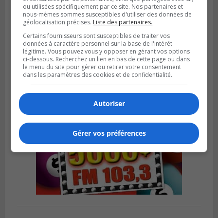
ou utilisées spécifiquement par ce site. Nos partenaires et
nous-mêmes sommes susceptibles d'utiliser des données de
SAINT-CONSTANT
géolocalisation précises.
Liste des partenaires.
Publié le 4 août 2026 à 14h02
Saint-Constant signe une nouvelle
Certains fournisseurs sont susceptibles de traiter vos
données à caractère personnel sur la base de l'intérêt
convention pour le bien de la population
légitime. Vous pouvez vous y opposer en gérant vos options
ci-dessous. Recherchez un lien en bas de cette page ou dans
le menu du site pour gérer ou retirer votre consentement
dans les paramètres des cookies et de confidentialité.
Autoriser
Gérer vos préférences