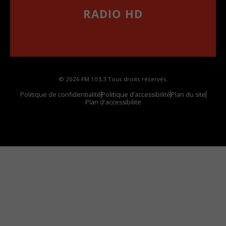
RADIO HD
••••••••••••••••••
Comment synthoniser la fréquence HD dans
votre voiture
© 2026 FM 103,3 Tous droits réservés.
Politique de confidentialité
Politique d’accessibilité
Plan du site
Plan d'accessibilite