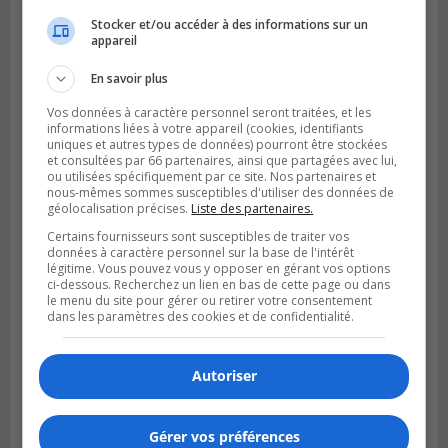
Stocker et/ou accéder à des informations sur un
appareil
BOUCHERVILLE
Publié le 5 août 2026 à 15h25
Le MTMD annonce des fermetures sur
En savoir plus
l’autoroute 20 à Boucherville
Vos données à caractère personnel seront traitées, et les
informations liées à votre appareil (cookies, identifiants
uniques et autres types de données) pourront être stockées
et consultées par 66 partenaires, ainsi que partagées avec lui,
ou utilisées spécifiquement par ce site. Nos partenaires et
nous-mêmes sommes susceptibles d'utiliser des données de
géolocalisation précises.
Liste des partenaires.
Certains fournisseurs sont susceptibles de traiter vos
données à caractère personnel sur la base de l'intérêt
légitime. Vous pouvez vous y opposer en gérant vos options
ci-dessous. Recherchez un lien en bas de cette page ou dans
le menu du site pour gérer ou retirer votre consentement
dans les paramètres des cookies et de confidentialité.
VIEUX-LONGUEUIL
Autoriser
Publié le 31 juillet 2026 à 14h20
Le RTL dévoile sa nouvelle flotte de
transport adapté
Gérer vos préférences