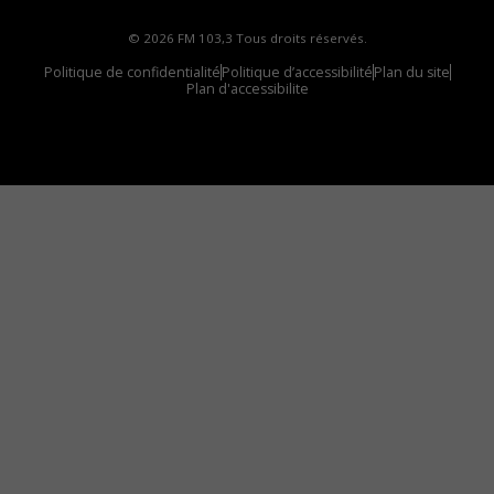
© 2026 FM 103,3 Tous droits réservés.
Politique de confidentialité
Politique d’accessibilité
Plan du site
Plan d'accessibilite
Comment installer notre vignette sur votre
appareil mobile