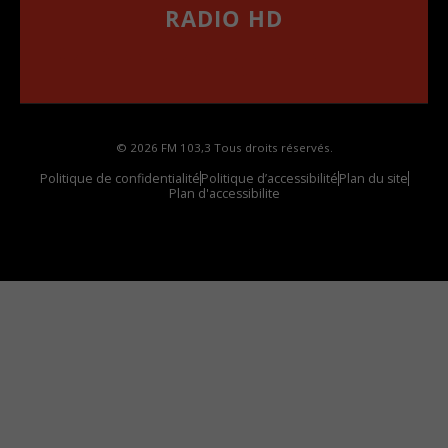
RADIO HD
••••••••••••••••••
Comment synthoniser la fréquence HD dans
votre voiture
© 2026 FM 103,3 Tous droits réservés.
Politique de confidentialité
Politique d’accessibilité
Plan du site
Plan d'accessibilite