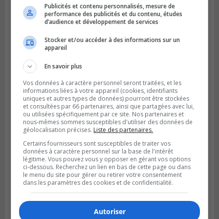
Publicités et contenu personnalisés, mesure de
performance des publicités et du contenu, études
d’audience et développement de services
Stocker et/ou accéder à des informations sur un
appareil
En savoir plus
BOUCHERVILLE
Vos données à caractère personnel seront traitées, et les
Publié le 5 août 2026 à 15h25
informations liées à votre appareil (cookies, identifiants
Le MTMD annonce des fermetures sur
uniques et autres types de données) pourront être stockées
l’autoroute 20 à Boucherville
et consultées par 66 partenaires, ainsi que partagées avec lui,
ou utilisées spécifiquement par ce site. Nos partenaires et
nous-mêmes sommes susceptibles d'utiliser des données de
géolocalisation précises.
Liste des partenaires.
Certains fournisseurs sont susceptibles de traiter vos
données à caractère personnel sur la base de l'intérêt
légitime. Vous pouvez vous y opposer en gérant vos options
ci-dessous. Recherchez un lien en bas de cette page ou dans
le menu du site pour gérer ou retirer votre consentement
dans les paramètres des cookies et de confidentialité.
Autoriser