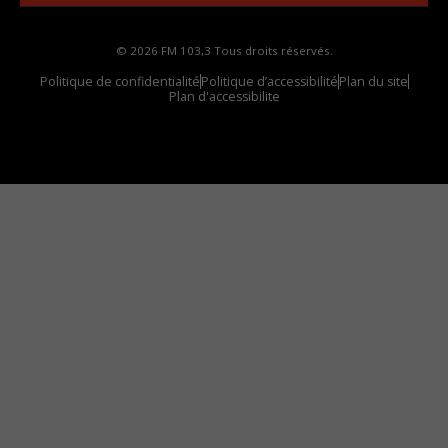
© 2026 FM 103,3 Tous droits réservés.
Politique de confidentialité
Politique d’accessibilité
Plan du site
Plan d'accessibilite
Comment installer notre vignette sur votre
appareil mobile