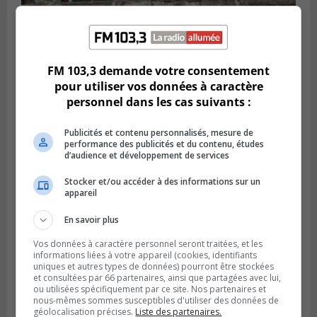
LA PRAIRIE
Publié le 4 août 2026 à 15h50
Le mur du rempart de La Prairie retrouve
FM 103,3 demande votre consentement
sa jeunesse
pour utiliser vos données à caractère
personnel dans les cas suivants :
Publicités et contenu personnalisés, mesure de
performance des publicités et du contenu, études
d’audience et développement de services
Stocker et/ou accéder à des informations sur un
appareil
En savoir plus
Vos données à caractère personnel seront traitées, et les
informations liées à votre appareil (cookies, identifiants
uniques et autres types de données) pourront être stockées
SAINT-CONSTANT
et consultées par 66 partenaires, ainsi que partagées avec lui,
Publié le 4 août 2026 à 14h02
ou utilisées spécifiquement par ce site. Nos partenaires et
Saint-Constant signe une nouvelle
nous-mêmes sommes susceptibles d'utiliser des données de
convention pour le bien de la population
géolocalisation précises.
Liste des partenaires.