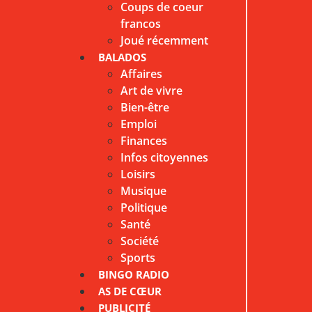
Coups de coeur
francos
Joué récemment
BALADOS
Affaires
Art de vivre
Bien-être
Emploi
Finances
Infos citoyennes
Loisirs
Musique
Politique
Santé
Société
Sports
BINGO RADIO
AS DE CŒUR
PUBLICITÉ