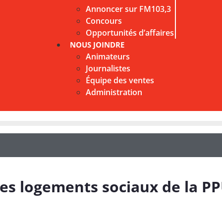
Annoncer sur FM103,3
Concours
Opportunités d’affaires
NOUS JOINDRE
Animateurs
Journalistes
Équipe des ventes
Administration
es logements sociaux de la P