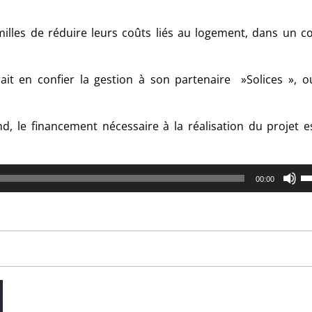
illes de réduire leurs coûts liés au logement, dans un c
rait en confier la gestion à son partenaire »Solices », 
d, le financement nécessaire à la réalisation du projet e
U
00:00
U
Ar
ke
to
in
or
de
vo