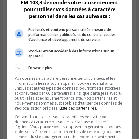
FM 103,3 demande votre consentement
pour utiliser vos données à caractère
personnel dans les cas suivants :
Publicités et contenu personnalisés, mesure de
performance des publicités et du contenu, études
d’audience et développement de services
Stocker et/ou accéder à des informations sur un
appareil
SAINT-LAMBERT
Publié le 4 août 2026 à 12h00
En savoir plus
Une conseillère de Saint-Lambert craint le
développement de MET
Vos données à caractère personnel seront traitées, et les
informations liées à votre appareil (cookies, identifiants
uniques et autres types de données) pourront être stockées
et consultées par 66 partenaires, ainsi que partagées avec lui,
ou utilisées spécifiquement par ce site. Nos partenaires et
nous-mêmes sommes susceptibles d'utiliser des données de
géolocalisation précises.
Liste des partenaires.
Certains fournisseurs sont susceptibles de traiter vos
données à caractère personnel sur la base de l'intérêt
légitime. Vous pouvez vous y opposer en gérant vos options
ci-dessous. Recherchez un lien en bas de cette page ou dans
le menu du site pour gérer ou retirer votre consentement