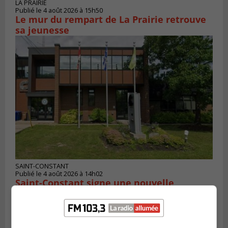
LA PRAIRIE
Publié le 4 août 2026 à 15h50
Le mur du rempart de La Prairie retrouve
sa jeunesse
SAINT-CONSTANT
Publié le 4 août 2026 à 14h02
Saint-Constant signe une nouvelle
convention pour le bien de la population