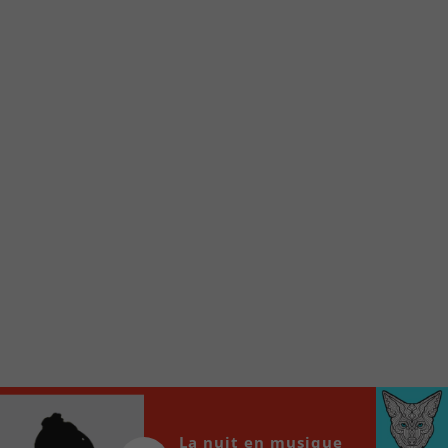
Voici la procédure ;)
À partir de votre téléphone, allez sur le site
internet de la Radio allumée au
www.fm1033.ca
Ensuite cliquez sur l’icône situé au bas de
votre écran
(celui qui représente un carré incluant une
flèche dirigé vers le haut)
Cliquez maintenant sur l’option Ajouter sur
l’écran d’accueil et vous verrez apparaître le
logo du FM 103,3
Faites Enregistrer en haut à droite.
Et voilà! Toutes les infos et l’écoute de votre radio
locale vous sont maintenant accessibles en un clic!
Audio
00:00
00:00
La nuit en musique