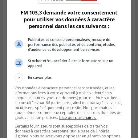
FM 103,3 demande votre consentement
pour utiliser vos données à caractère
personnel dans les cas suivants :
Publicités et contenu personnalisés, mesure de
performance des publicités et du contenu, études
d’audience et développement de services
Stocker et/ou accéder à des informations sur un
appareil
En savoir plus
SAINT-CATHERINE
Publié le 30 juillet 2026 à 07h58
Vos données à caractère personnel seront traitées, et les
Sainte-Catherine prolonge son aide
informations liées à votre appareil (cookies, identifiants
financière au Complexe Le Partage
uniques et autres types de données) pourront être stockées
et consultées par 66 partenaires, ainsi que partagées avec lui,
ou utilisées spécifiquement par ce site. Nos partenaires et
nous-mêmes sommes susceptibles d'utiliser des données de
géolocalisation précises.
Liste des partenaires.
Certains fournisseurs sont susceptibles de traiter vos
données à caractère personnel sur la base de l'intérêt
légitime. Vous pouvez vous y opposer en gérant vos options