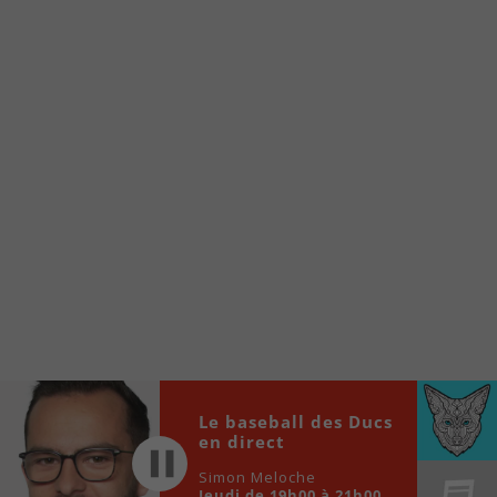
À partir de votre téléphone, allez sur le site
internet de la Radio allumée au
www.fm1033.ca
Ensuite cliquez sur l’icône situé au bas de
votre écran
(celui qui représente un carré incluant une
flèche dirigé vers le haut)
Cliquez maintenant sur l’option Ajouter sur
l’écran d’accueil et vous verrez apparaître le
logo du FM 103,3
Faites Enregistrer en haut à droite.
Et voilà! Toutes les infos et l’écoute de votre radio
locale vous sont maintenant accessibles en un clic!
Le baseball des Ducs
Audio
00:00
00:00
en direct
Player
Simon Meloche
Jeudi de 19h00 à 21h00