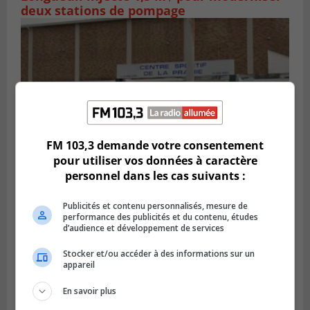
deux stations de pompage
FM 103,3 demande votre consentement
pour utiliser vos données à caractère
personnel dans les cas suivants :
LA PRAIRIE
Publié le 5 août 2026 à 11h59
Publicités et contenu personnalisés, mesure de
La Prairie loue des espaces de glace
performance des publicités et du contenu, études
d’audience et développement de services
jusqu’en avril 2027
Stocker et/ou accéder à des informations sur un
appareil
En savoir plus