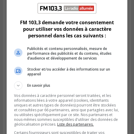
Publié le 6 juillet 2026 à 11h18
Climat Québec dévoile deux candidats
FM 103,3 demande votre consentement
pour l’Agglomération
pour utiliser vos données à caractère
personnel dans les cas suivants :
Publicités et contenu personnalisés, mesure de
performance des publicités et du contenu, études
d’audience et développement de services
Stocker et/ou accéder à des informations sur un
appareil
En savoir plus
Vos données à caractère personnel seront traitées, et les
informations liées à votre appareil (cookies, identifiants
Publié le 6 juillet 2026 à 09h33
uniques et autres types de données) pourront être stockées
Longueuil conclue un contrat pour
et consultées par 66 partenaires, ainsi que partagées avec lui,
valoriser des cendres d’incinération
ou utilisées spécifiquement par ce site. Nos partenaires et
nous-mêmes sommes susceptibles d'utiliser des données de
géolocalisation précises.
Liste des partenaires.
Certains fournisseurs sont susceptibles de traiter vos