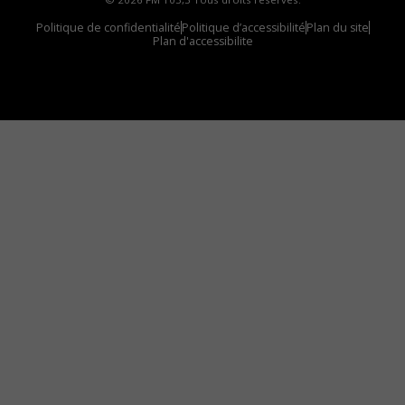
Politique de confidentialité
Politique d’accessibilité
Plan du site
Plan d'accessibilite
Comment installer notre vignette sur votre
appareil mobile