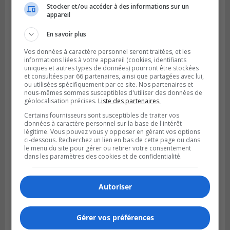
Stocker et/ou accéder à des informations sur un
LA PRAIRIE
appareil
Publié le 5 août 2026 à 11h59
La Prairie loue des espaces de glace
En savoir plus
jusqu’en avril 2027
Vos données à caractère personnel seront traitées, et les
informations liées à votre appareil (cookies, identifiants
uniques et autres types de données) pourront être stockées
et consultées par 66 partenaires, ainsi que partagées avec lui,
ou utilisées spécifiquement par ce site. Nos partenaires et
nous-mêmes sommes susceptibles d'utiliser des données de
géolocalisation précises.
Liste des partenaires.
Certains fournisseurs sont susceptibles de traiter vos
données à caractère personnel sur la base de l'intérêt
légitime. Vous pouvez vous y opposer en gérant vos options
ci-dessous. Recherchez un lien en bas de cette page ou dans
le menu du site pour gérer ou retirer votre consentement
dans les paramètres des cookies et de confidentialité.
LA PRAIRIE
Publié le 4 août 2026 à 15h50
Autoriser
Le mur du rempart de La Prairie retrouve
sa jeunesse
Gérer vos préférences