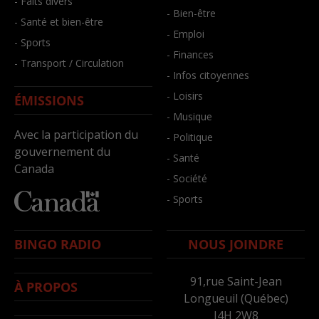
- Faits divers
- Bien-être
- Santé et bien-être
- Emploi
- Sports
- Finances
- Transport / Circulation
- Infos citoyennes
- Loisirs
ÉMISSIONS
- Musique
Avec la participation du
- Politique
gouvernement du
- Santé
Canada
- Société
- Sports
BINGO RADIO
NOUS JOINDRE
91,rue Saint-Jean
À PROPOS
Longueuil (Québec)
J4H 2W8