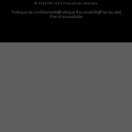
© 2026 FM 103,3 Tous droits réservés.
Politique de confidentialité
Politique d’accessibilité
Plan du site
Plan d'accessibilite
Comment installer notre vignette sur votre
appareil mobile