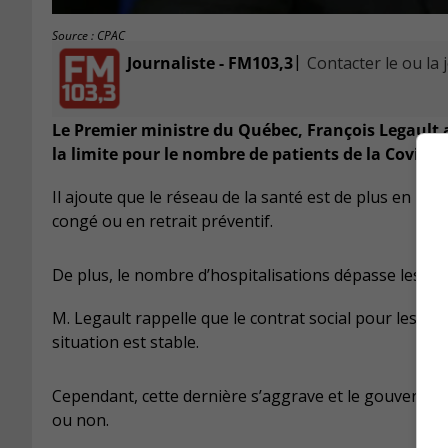
Source : CPAC
|
Journaliste - FM103,3
Contacter le ou la 
Le Premier ministre du Québec, François Legault 
la limite pour le nombre de patients de la Covid-1
Il ajoute que le réseau de la santé est de plus en pl
congé ou en retrait préventif.
De plus, le nombre d’hospitalisations dépasse les 700
M. Legault rappelle que le contrat social pour les de
situation est stable.
Cependant, cette dernière s’aggrave et le gouvernem
ou non.