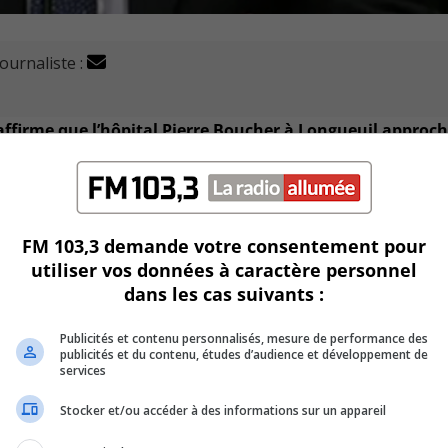
journaliste :
affirme que l’hôpital Pierre Boucher à Longueuil approch
9.
us fragilisé avec plus de 6 000 personnes au Québec qui sont 
FM 103,3 demande votre consentement pour
utiliser vos données à caractère personnel
.
dans les cas suivants :
ux jours de rassemblement pour les fêtes tient uniquement si
Publicités et contenu personnalisés, mesure de performance des
publicités et du contenu, études d’audience et développement de
services
ent a jusqu’au 11 décembre pour décider de la tenue du con
Stocker et/ou accéder à des informations sur un appareil