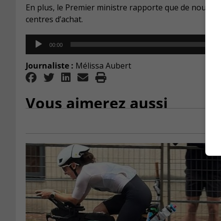
En plus, le Premier ministre rapporte que de nouve
centres d’achat.
Audio
00:00
Player
Journaliste :
Mélissa Aubert
Vous aimerez aussi