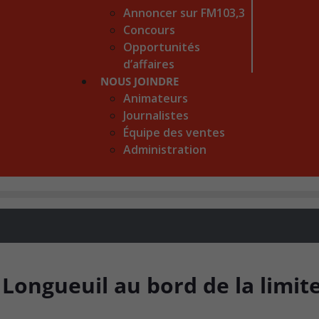
Annoncer sur FM103,3
Concours
Opportunités
d’affaires
NOUS JOINDRE
Animateurs
Journalistes
Équipe des ventes
Administration
 Longueuil au bord de la limit