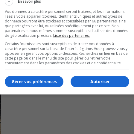
En savoir plus
lles règles seront annoncées normalement le 2 décembre pou
Vos données à caractère personnel seront traitées, et les informations
liées à votre appareil (cookies, identifiants uniques et autres types de
données) pourront être stockées et consultées par 66 partenaires, ainsi
U
que partagées avec lui, ou utilisées spécifiquement par ce site. Nos
00:00
partenaires et nous-mêmes sommes susceptibles d'utiliser des données
U
de géolocalisation précises.
Liste des partenaires.
Ar
Certains fournisseurs sont susceptibles de traiter vos données à
ke
caractère personnel sur la base de l'intérêt légitime. Vous pouvez vous y
to
opposer en gérant vos options ci-dessous. Recherchez un lien en bas de
cette page ou dans le menu du site pour gérer ou retirer votre
in
consentement dans les paramètres des cookies et de confidentialité.
or
de
Gérer vos préférences
Autoriser
vo