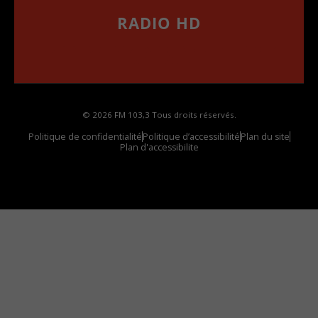
RADIO HD
••••••••••••••••••
Comment synthoniser la fréquence HD dans
votre voiture
© 2026 FM 103,3 Tous droits réservés.
Politique de confidentialité
Politique d’accessibilité
Plan du site
Plan d'accessibilite