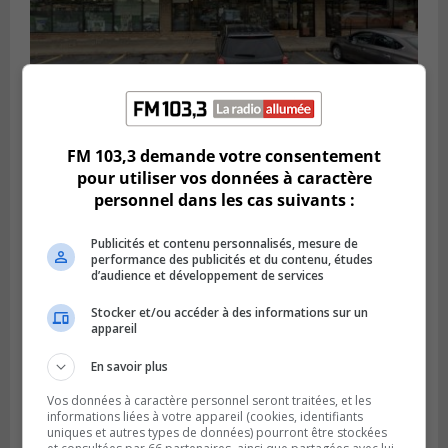
BROSSARD
FM 103,3 demande votre consentement
Publié le 2 août 2026 à 23h04
pour utiliser vos données à caractère
Rappel de quatre produits alimentaires à
personnel dans les cas suivants :
Brossard
Publicités et contenu personnalisés, mesure de
performance des publicités et du contenu, études
d’audience et développement de services
Stocker et/ou accéder à des informations sur un
appareil
En savoir plus
Vos données à caractère personnel seront traitées, et les
informations liées à votre appareil (cookies, identifiants
uniques et autres types de données) pourront être stockées