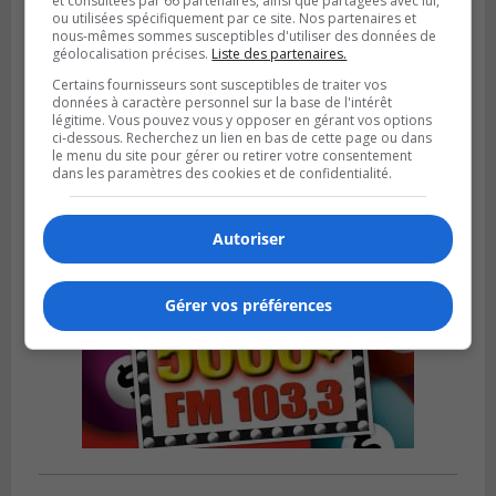
et consultées par 66 partenaires, ainsi que partagées avec lui,
ou utilisées spécifiquement par ce site. Nos partenaires et
GREENFIELD PARK
nous-mêmes sommes susceptibles d'utiliser des données de
Publié le 31 juillet 2026 à 16h45
géolocalisation précises.
Liste des partenaires.
Des firmes de Longueuil vont participer
aux méga-travaux de l’hôpital Charles-
Certains fournisseurs sont susceptibles de traiter vos
données à caractère personnel sur la base de l'intérêt
Le Moyne
légitime. Vous pouvez vous y opposer en gérant vos options
ci-dessous. Recherchez un lien en bas de cette page ou dans
le menu du site pour gérer ou retirer votre consentement
dans les paramètres des cookies et de confidentialité.
Autoriser
Gérer vos préférences