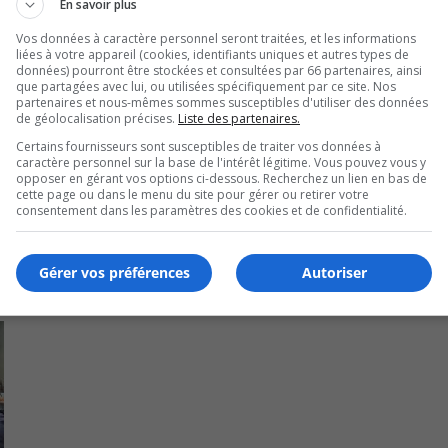
En savoir plus
leur communauté».
Vos données à caractère personnel seront traitées, et les informations
nt sans mes restaurants pour soutenir les équipes en place e
liées à votre appareil (cookies, identifiants uniques et autres types de
données) pourront être stockées et consultées par 66 partenaires, ainsi
rmatrice.
que partagées avec lui, ou utilisées spécifiquement par ce site. Nos
partenaires et nous-mêmes sommes susceptibles d'utiliser des données
administration du FM 103,3.
de géolocalisation précises.
Liste des partenaires.
Certains fournisseurs sont susceptibles de traiter vos données à
caractère personnel sur la base de l'intérêt légitime. Vous pouvez vous y
opposer en gérant vos options ci-dessous. Recherchez un lien en bas de
cette page ou dans le menu du site pour gérer ou retirer votre
consentement dans les paramètres des cookies et de confidentialité.
Gérer vos préférences
Autoriser