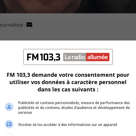
journaliste :
 qui depuis toujours est propriétaire de restaurants
rniers restaurants aux franchisés McDonald’s Pierre-Charles 
FM 103,3 demande votre consentement pour
utiliser vos données à caractère personnel
dans les cas suivants :
hambly et du boulevard Cousineau à Longueuil.
rants McDo que possèdent Mme Houle et M. Tardif.
Publicités et contenu personnalisés, mesure de performance des
publicités et du contenu, études d’audience et développement de
services
 et à Saint-Lambert.
Stocker et/ou accéder à des informations sur un appareil
enant quatre ans et selon eux, «la clé du succès est de s’in