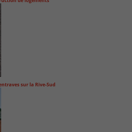
truction de logements
ntraves sur la Rive-Sud