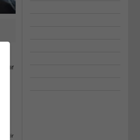
Tardif
vestir