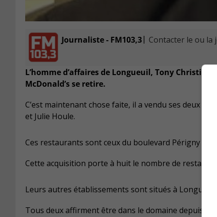
|
Journaliste - FM103,3
Contacter le ou la 
L’homme d’affaires de Longueuil, Tony Christidis,
McDonald’s se retire.
C’est maintenant chose faite, il a vendu ses deux de
et Julie Houle.
Ces restaurants sont ceux du boulevard Périgny à C
Cette acquisition porte à huit le nombre de restau
Leurs autres établissements sont situés à Longueuil
Tous deux affirment être dans le domaine depuis maint