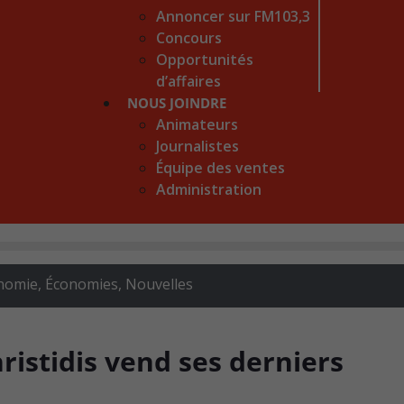
Annoncer sur FM103,3
Concours
Opportunités
d’affaires
NOUS JOINDRE
Animateurs
Journalistes
Équipe des ventes
Administration
nomie
,
Économies
,
Nouvelles
ristidis vend ses derniers