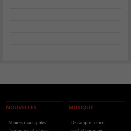
NOUVELLES
MUSIQUE
- Affaires municipales
- Décompte franco
- Communauté / Social
- Joué récemment