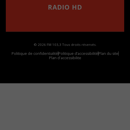
RADIO HD
••••••••••••••••••
Comment synthoniser la fréquence HD dans
votre voiture
© 2026 FM 103,3 Tous droits réservés.
Politique de confidentialité
Politique d’accessibilité
Plan du site
Plan d'accessibilite