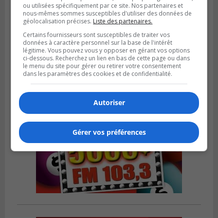
ou utilisées spécifiquement par ce site. Nos partenaires et
nous-mêmes sommes susceptibles d'utiliser des données de
SAINT-HUBERT
géolocalisation précises.
Liste des partenaires.
Publié le 6 août 2026 à 09h39
Longueuil injecte 1,5 M$ pour moderniser
Certains fournisseurs sont susceptibles de traiter vos
données à caractère personnel sur la base de l'intérêt
deux stations de pompage
légitime. Vous pouvez vous y opposer en gérant vos options
ci-dessous. Recherchez un lien en bas de cette page ou dans
le menu du site pour gérer ou retirer votre consentement
dans les paramètres des cookies et de confidentialité.
Autoriser
Gérer vos préférences