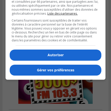
et consultées par 66 partenaires, ainsi que partagées avec lui,
ou utilisées spécifiquement par ce site. Nos partenaires et
nous-mêmes sommes susceptibles d'utiliser des données de
géolocalisation précises.
Liste des partenaires.
SAINT-CATHERINE
Publié le 3 août 2026 à 13h52
Certains fournisseurs sont susceptibles de traiter vos
Martin-Olivier Cardinal change de cap et
données à caractère personnel sur la base de l'intérêt
rejoint la LHJMQ
légitime. Vous pouvez vous y opposer en gérant vos options
ci-dessous. Recherchez un lien en bas de cette page ou dans
le menu du site pour gérer ou retirer votre consentement
dans les paramètres des cookies et de confidentialité.
Autoriser
Gérer vos préférences