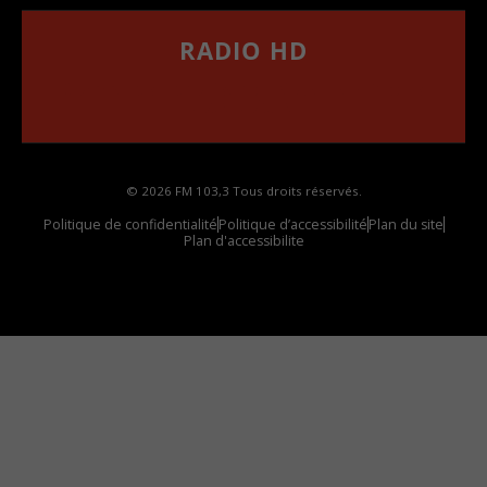
RADIO HD
••••••••••••••••••
Comment synthoniser la fréquence HD dans
votre voiture
© 2026 FM 103,3 Tous droits réservés.
Politique de confidentialité
Politique d’accessibilité
Plan du site
Plan d'accessibilite