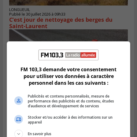
LONGUEUIL
Publié le 30 juillet 2026 à 09h33
C’est jour de nettoyage des berges du
Saint-Laurent
FM 103,3 demande votre consentement
pour utiliser vos données à caractère
personnel dans les cas suivants :
Publicités et contenu personnalisés, mesure de
performance des publicités et du contenu, études
d’audience et développement de services
Publié le 29 juillet 2026 à 10h47
Des travaux de marquage de nuit
Stocker et/ou accéder à des informations sur un
entraînent des entraves sur la Rive-Sud
appareil
En savoir plus