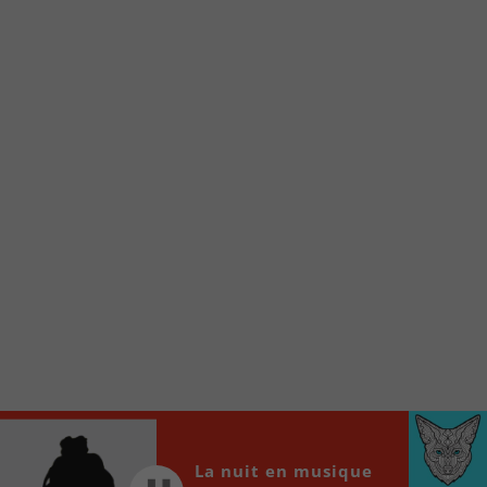
Voici la procédure ;)
À partir de votre téléphone, allez sur le site
internet de la Radio allumée au
www.fm1033.ca
Ensuite cliquez sur l’icône situé au bas de
votre écran
(celui qui représente un carré incluant une
flèche dirigé vers le haut)
Cliquez maintenant sur l’option Ajouter sur
l’écran d’accueil et vous verrez apparaître le
logo du FM 103,3
Faites Enregistrer en haut à droite.
Et voilà! Toutes les infos et l’écoute de votre radio
locale vous sont maintenant accessibles en un clic!
Audio
00:00
00:00
La nuit en musique
Player