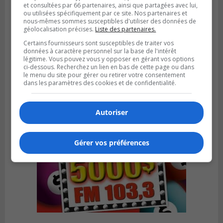
et consultées par 66 partenaires, ainsi que partagées avec lui,
ou utilisées spécifiquement par ce site. Nos partenaires et
nous-mêmes sommes susceptibles d'utiliser des données de
géolocalisation précises.
Liste des partenaires.
VIEUX-LONGUEUIL
Publié le 31 juillet 2026 à 14h20
Certains fournisseurs sont susceptibles de traiter vos
Le RTL dévoile sa nouvelle flotte de
données à caractère personnel sur la base de l'intérêt
transport adapté
légitime. Vous pouvez vous y opposer en gérant vos options
ci-dessous. Recherchez un lien en bas de cette page ou dans
le menu du site pour gérer ou retirer votre consentement
dans les paramètres des cookies et de confidentialité.
Autoriser
Gérer vos préférences