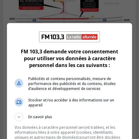
FM 103,3 demande votre consentement
pour utiliser vos données à caractère
BOUCHERVILLE
personnel dans les cas suivants :
Publié le 5 août 2026 à 15h25
Le MTMD annonce des fermetures sur
l’autoroute 20 à Boucherville
Publicités et contenu personnalisés, mesure de
performance des publicités et du contenu, études
d’audience et développement de services
Stocker et/ou accéder à des informations sur un
appareil
En savoir plus
Vos données à caractère personnel seront traitées, et les
informations liées à votre appareil (cookies, identifiants
uniques et autres types de données) pourront être stockées