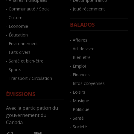
- Affaires municipales
- Décompte franco
- Communauté / Social
- Joué récemment
- Culture
BALADOS
- Économie
- Éducation
- Affaires
- Environnement
- Art de vivre
- Faits divers
- Bien-être
- Santé et bien-être
- Emploi
- Sports
- Finances
- Transport / Circulation
- Infos citoyennes
- Loisirs
ÉMISSIONS
- Musique
Avec la participation du
- Politique
gouvernement du
- Santé
Canada
- Société