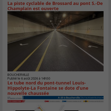
La piste cyclable de Brossard au pont S.-De
Champlain est ouverte
BOUCHERVILLE
Publié le 6 août 2026 à 14h50
Le tube nord du pont-tunnel Louis-
Hippolyte-La Fontaine se dote d’une
nouvelle chaussée