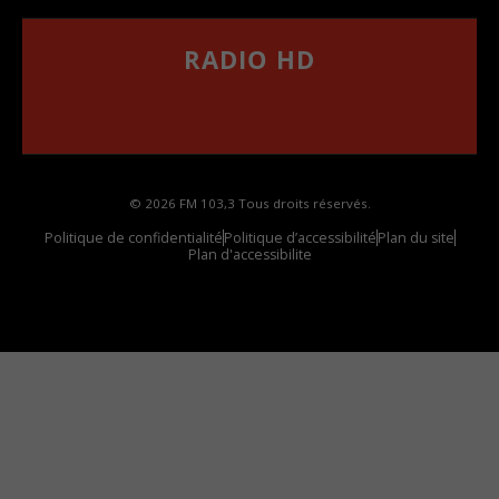
RADIO HD
••••••••••••••••••
Comment synthoniser la fréquence HD dans
votre voiture
© 2026 FM 103,3 Tous droits réservés.
Politique de confidentialité
Politique d’accessibilité
Plan du site
Plan d'accessibilite