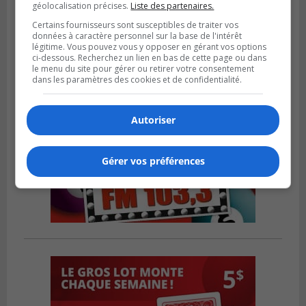
géolocalisation précises.
Liste des partenaires.
Planification scolaire
Certains fournisseurs sont susceptibles de traiter vos
données à caractère personnel sur la base de l'intérêt
légitime. Vous pouvez vous y opposer en gérant vos options
ci-dessous. Recherchez un lien en bas de cette page ou dans
le menu du site pour gérer ou retirer votre consentement
dans les paramètres des cookies et de confidentialité.
Autoriser
Gérer vos préférences