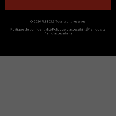
votre voiture
© 2026 FM 103,3 Tous droits réservés.
Politique de confidentialité
Politique d’accessibilité
Plan du site
Plan d'accessibilite
Comment installer notre vignette sur votre