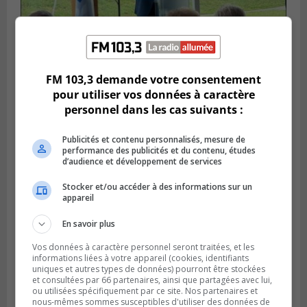
SAINT-HUBERT
Publié le 14 juillet 2026 à 04h58
FM 103,3 demande votre consentement
L’ÉNA de Saint-Hubert pourrait vivre une
pour utiliser vos données à caractère
forte croissance
personnel dans les cas suivants :
Publicités et contenu personnalisés, mesure de
performance des publicités et du contenu, études
d’audience et développement de services
Stocker et/ou accéder à des informations sur un
appareil
En savoir plus
Vos données à caractère personnel seront traitées, et les
informations liées à votre appareil (cookies, identifiants
uniques et autres types de données) pourront être stockées
et consultées par 66 partenaires, ainsi que partagées avec lui,
BOUCHERVILLE
ou utilisées spécifiquement par ce site. Nos partenaires et
Publié le 13 juillet 2026 à 10h43
nous-mêmes sommes susceptibles d'utiliser des données de
Boucherville et le CSSP discutent d’une