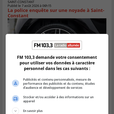
SAINT-CONSTANT
Publié le 7 août 2026 à 06h15
La police enquête sur une noyade à Saint-
Constant
FM 103,3 demande votre consentement
pour utiliser vos données à caractère
personnel dans les cas suivants :
Publicités et contenu personnalisés, mesure de
LONGUEUIL
performance des publicités et du contenu, études
Publié le 6 août 2026 à 11h58
d’audience et développement de services
Des jeunes ciblent la Montérégie pour
le Défi écrou de roue
Stocker et/ou accéder à des informations sur un
appareil
En savoir plus