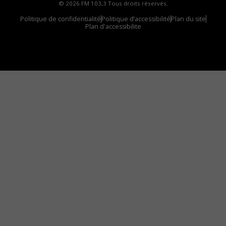
© 2026 FM 103,3 Tous droits réservés.
Politique de confidentialité
Politique d’accessibilité
Plan du site
Plan d'accessibilite
Comment installer notre vignette sur votre
appareil mobile