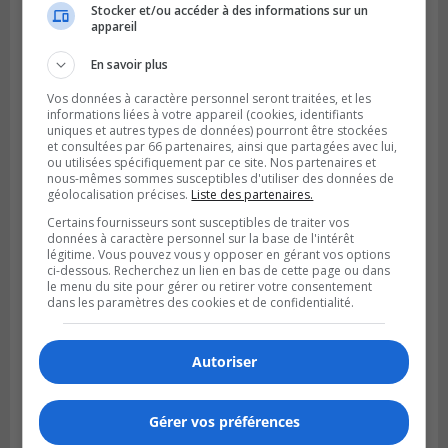
Stocker et/ou accéder à des informations sur un
SAINT-BRUNO-DE-MONTARVILLE
appareil
Publié le 2 août 2026 à 08h06
La Fête des parcs est de retour à Saint-
En savoir plus
Bruno
Vos données à caractère personnel seront traitées, et les
informations liées à votre appareil (cookies, identifiants
uniques et autres types de données) pourront être stockées
et consultées par 66 partenaires, ainsi que partagées avec lui,
ou utilisées spécifiquement par ce site. Nos partenaires et
nous-mêmes sommes susceptibles d'utiliser des données de
géolocalisation précises.
Liste des partenaires.
Certains fournisseurs sont susceptibles de traiter vos
données à caractère personnel sur la base de l'intérêt
légitime. Vous pouvez vous y opposer en gérant vos options
ci-dessous. Recherchez un lien en bas de cette page ou dans
le menu du site pour gérer ou retirer votre consentement
dans les paramètres des cookies et de confidentialité.
SAINT-CATHERINE
Publié le 30 juillet 2026 à 07h58
Autoriser
Sainte-Catherine prolonge son aide
financière au Complexe Le Partage
Gérer vos préférences