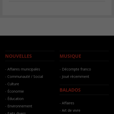
NOUVELLES
MUSIQUE
- Affaires municipales
- Décompte franco
- Communauté / Social
- Joué récemment
- Culture
BALADOS
- Économie
- Éducation
- Affaires
- Environnement
- Art de vivre
- Faits divers