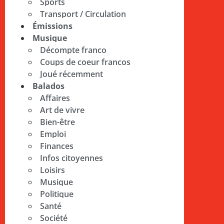
Sports
Transport / Circulation
Émissions
Musique
Décompte franco
Coups de coeur francos
Joué récemment
Balados
Affaires
Art de vivre
Bien-être
Emploi
Finances
Infos citoyennes
Loisirs
Musique
Politique
Santé
Société