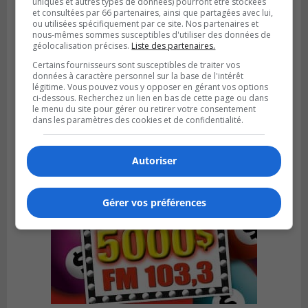
uniques et autres types de données) pourront être stockées
et consultées par 66 partenaires, ainsi que partagées avec lui,
ou utilisées spécifiquement par ce site. Nos partenaires et
nous-mêmes sommes susceptibles d'utiliser des données de
géolocalisation précises.
Liste des partenaires.
Certains fournisseurs sont susceptibles de traiter vos
Publié le 5 août 2026 à 09h42
données à caractère personnel sur la base de l'intérêt
La SQ lance un appel à la population pour
légitime. Vous pouvez vous y opposer en gérant vos options
retrouver un homme disparu
ci-dessous. Recherchez un lien en bas de cette page ou dans
le menu du site pour gérer ou retirer votre consentement
dans les paramètres des cookies et de confidentialité.
Autoriser
Gérer vos préférences