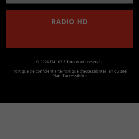
RADIO HD
••••••••••••••••••
Comment synthoniser la fréquence HD dans
votre voiture
© 2026 FM 103,3 Tous droits réservés.
Politique de confidentialité
Politique d’accessibilité
Plan du site
Plan d'accessibilite