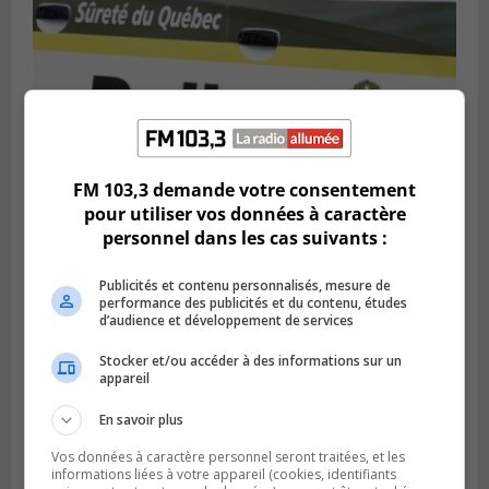
FM 103,3 demande votre consentement
pour utiliser vos données à caractère
personnel dans les cas suivants :
Publié le 6 août 2026 à 05h39
La grenade du camping du lac Cristal était
Publicités et contenu personnalisés, mesure de
inoffensive
performance des publicités et du contenu, études
d’audience et développement de services
Stocker et/ou accéder à des informations sur un
appareil
En savoir plus
Vos données à caractère personnel seront traitées, et les
informations liées à votre appareil (cookies, identifiants