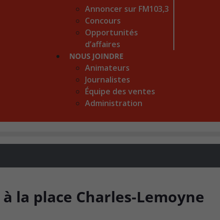
Annoncer sur FM103,3
Concours
Opportunités
d’affaires
NOUS JOINDRE
Animateurs
Journalistes
Équipe des ventes
Administration
 à la place Charles-Lemoyne