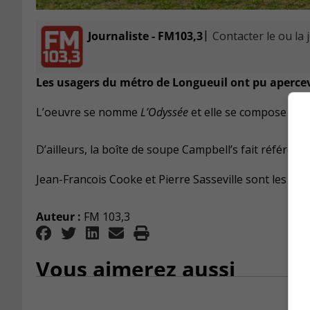
|
Journaliste - FM103,3
Contacter le ou la 
Les usagers du métro de Longueuil ont pu apercev
L’oeuvre se nomme
L’Odyssée
et elle se compose de 
D’ailleurs, la boîte de soupe Campbell’s fait référe
Jean-Francois Cooke et Pierre Sasseville sont les cré
Auteur :
FM 103,3
Vous aimerez aussi