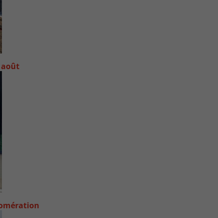
 août
lomération