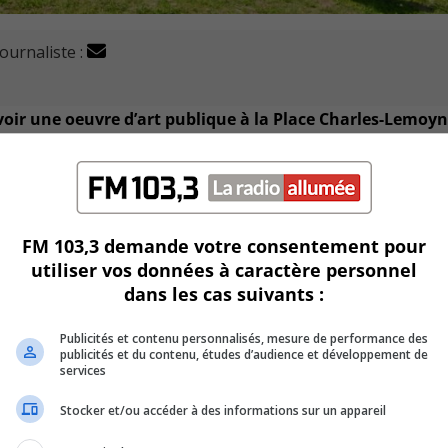
journaliste :
oir une oeuvre d’art publique à la Place Charles-Lemoyn
trois pigeons et d’une canne de soupe Campbell’s géante.
nce à l’artiste américain Andy Warhol dans son mouvement Pop
FM 103,3 demande votre consentement pour
ateurs de cette oeuvre.
utiliser vos données à caractère personnel
dans les cas suivants :
Publicités et contenu personnalisés, mesure de performance des
publicités et du contenu, études d’audience et développement de
services
Stocker et/ou accéder à des informations sur un appareil