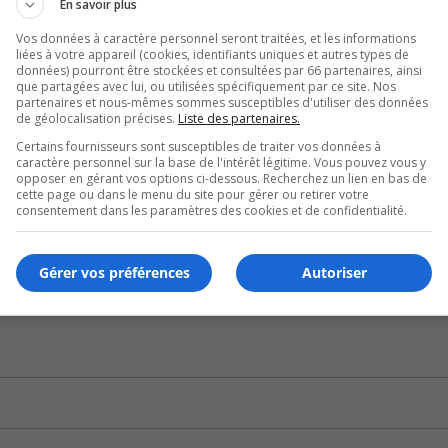
En savoir plus
ui peut contribuer à cet achalandage.
Vos données à caractère personnel seront traitées, et les informations
liées à votre appareil (cookies, identifiants uniques et autres types de
e urgence, il est possible de communiquer avec Info-Santé, d
données) pourront être stockées et consultées par 66 partenaires, ainsi
 une clinique sans rendez-vous.
que partagées avec lui, ou utilisées spécifiquement par ce site. Nos
partenaires et nous-mêmes sommes susceptibles d'utiliser des données
de géolocalisation précises.
Liste des partenaires.
Certains fournisseurs sont susceptibles de traiter vos données à
caractère personnel sur la base de l'intérêt légitime. Vous pouvez vous y
s conseillé aux patients qui ont un problème de santé nécess
opposer en gérant vos options ci-dessous. Recherchez un lien en bas de
cette page ou dans le menu du site pour gérer ou retirer votre
consentement dans les paramètres des cookies et de confidentialité.
Gérer vos préférences
Autoriser