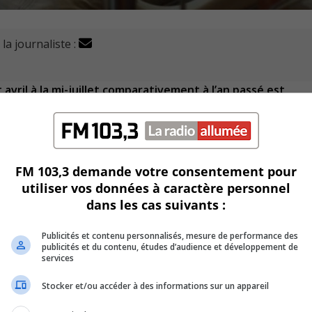
la journaliste :
vril à la mi-juillet comparativement à l’an passé est
ipes en place, selon l’agente d’information au CISSS de la
FM 103,3 demande votre consentement pour
se chiffrait à 116% à l’hôpital Charles-Le Moyne et à 157% à
utiliser vos données à caractère personnel
dans les cas suivants :
patients à l’urgence est, entre autres, le report des consul
Publicités et contenu personnalisés, mesure de performance des
rgence lorsque le nombre de cas de COVID était très élevé au
publicités et du contenu, études d’audience et développement de
services
Stocker et/ou accéder à des informations sur un appareil
térégie-Est, Catherine Domingue, arrive au même constat.