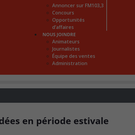
Annoncer sur FM103,3
Concours
Opportunités
d’affaires
NOUS JOINDRE
Animateurs
Journalistes
Équipe des ventes
Administration
dées en période estivale