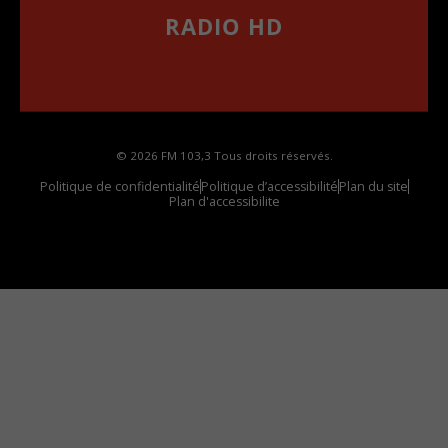
RADIO HD
••••••••••••••••••
Comment synthoniser la fréquence HD dans
votre voiture
© 2026 FM 103,3 Tous droits réservés.
Politique de confidentialité
Politique d’accessibilité
Plan du site
Plan d'accessibilite