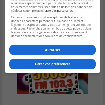
ou utilisées spécifiquement par ce site. Nos partenaires et
nous-mêmes sommes susceptibles d'utiliser des données de
BOUCHERVILLE
géolocalisation précises.
Liste des partenaires.
Publié le 5 août 2026 à 06h54
La SQ recense 18 décès pendant les
Certains fournisseurs sont susceptibles de traiter vos
données à caractère personnel sur la base de l'intérêt
vacances de la construction
légitime. Vous pouvez vous y opposer en gérant vos options
ci-dessous. Recherchez un lien en bas de cette page ou dans
le menu du site pour gérer ou retirer votre consentement
dans les paramètres des cookies et de confidentialité.
Autoriser
Gérer vos préférences