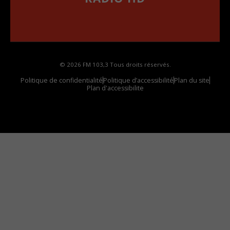
••••••••••••••••••
Comment synthoniser la fréquence HD dans
votre voiture
© 2026 FM 103,3 Tous droits réservés.
Politique de confidentialité
Politique d’accessibilité
Plan du site
Plan d'accessibilite