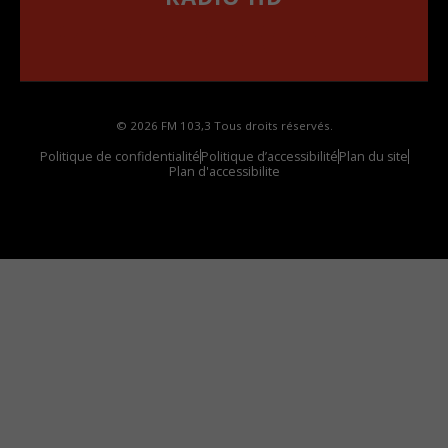
••••••••••••••••••
Comment synthoniser la fréquence HD dans
votre voiture
© 2026 FM 103,3 Tous droits réservés.
Politique de confidentialité
Politique d’accessibilité
Plan du site
Plan d'accessibilite