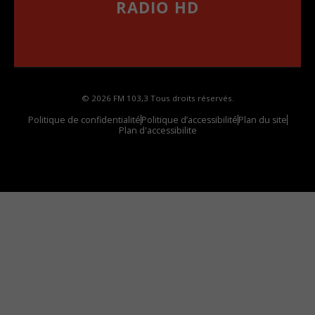
RADIO HD
••••••••••••••••••
Comment synthoniser la fréquence HD dans
votre voiture
© 2026 FM 103,3 Tous droits réservés.
Politique de confidentialité
Politique d’accessibilité
Plan du site
Plan d'accessibilite