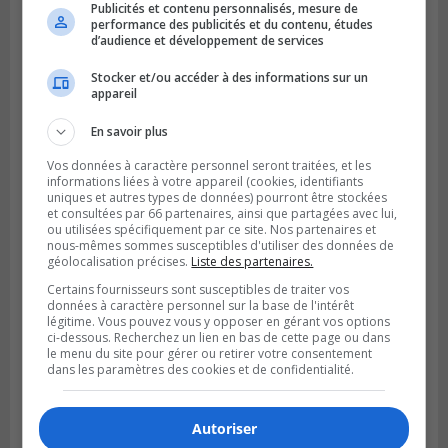
Publicités et contenu personnalisés, mesure de
performance des publicités et du contenu, études
d’audience et développement de services
Stocker et/ou accéder à des informations sur un
appareil
BROSSARD
En savoir plus
Publié le 6 août 2026 à 16h00
La piste cyclable de Brossard au pont S.-De
Vos données à caractère personnel seront traitées, et les
Champlain est ouverte
informations liées à votre appareil (cookies, identifiants
uniques et autres types de données) pourront être stockées
et consultées par 66 partenaires, ainsi que partagées avec lui,
ou utilisées spécifiquement par ce site. Nos partenaires et
nous-mêmes sommes susceptibles d'utiliser des données de
géolocalisation précises.
Liste des partenaires.
Certains fournisseurs sont susceptibles de traiter vos
données à caractère personnel sur la base de l'intérêt
légitime. Vous pouvez vous y opposer en gérant vos options
ci-dessous. Recherchez un lien en bas de cette page ou dans
le menu du site pour gérer ou retirer votre consentement
dans les paramètres des cookies et de confidentialité.
Autoriser