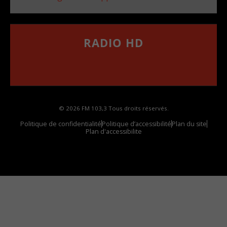
RADIO HD
••••••••••••••••••
Comment synthoniser la fréquence HD dans
votre voiture
© 2026 FM 103,3 Tous droits réservés.
Politique de confidentialité
Politique d’accessibilité
Plan du site
Plan d'accessibilite