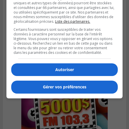
uniques et autres types de données) pourront être stockées
et consultées par 66 partenaires, ainsi que partagées avec lui,
ou utilisées spécifiquement par ce site. Nos partenaires et
nous-mêmes sommes susceptibles d'utiliser des données de
géolocalisation précises.
Liste des partenaires.
SAINT-CATHERINE
Certains fournisseurs sont susceptibles de traiter vos
Publié le 30 juillet 2026 à 07h58
données à caractère personnel sur la base de l'intérêt
Sainte-Catherine prolonge son aide
légitime. Vous pouvez vous y opposer en gérant vos options
financière au Complexe Le Partage
ci-dessous. Recherchez un lien en bas de cette page ou dans
le menu du site pour gérer ou retirer votre consentement
dans les paramètres des cookies et de confidentialité.
Autoriser
Gérer vos préférences