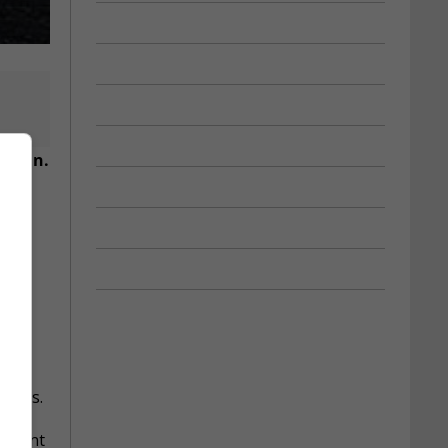
ochain.
e.
uelles.
ki sont