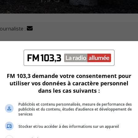
journaliste :
 que l’hôtel de ville sera fermé du 17 au 23 décembre pr
uébec pour limiter la propagation du virus.
FM 103,3 demande votre consentement pour
ourriel.
utiliser vos données à caractère personnel
dans les cas suivants :
pour les périodes des fêtes jusqu’au 4 janvier inclus.
Publicités et contenu personnalisés, mesure de performance des
tés et loisirs prévus pour le 11 janvier 2021 est aussi annulé
publicités et du contenu, études d’audience et développement de
services
la session de quelques semaines ou de rendre les activités virt
Stocker et/ou accéder à des informations sur un appareil
activités extérieures telles que la patinoire et les pistes de s