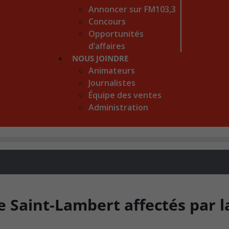
Annoncer sur FM103,3
Concours
Opportunités
d’affaires
NOUS JOINDRE
Animateurs
Journalistes
Équipe des ventes
Administration
e Saint-Lambert affectés par l