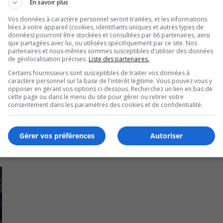
En savoir plus
.
Vos données à caractère personnel seront traitées, et les informations
liées à votre appareil (cookies, identifiants uniques et autres types de
s de retard de la bibliothèque, qui constituait un frein écono
données) pourront être stockées et consultées par 66 partenaires, ainsi
que partagées avec lui, ou utilisées spécifiquement par ce site. Nos
partenaires et nous-mêmes sommes susceptibles d'utiliser des données
de géolocalisation précises.
Liste des partenaires.
U
00:00
Certains fournisseurs sont susceptibles de traiter vos données à
U
caractère personnel sur la base de l'intérêt légitime. Vous pouvez vous y
Ar
opposer en gérant vos options ci-dessous. Recherchez un lien en bas de
cette page ou dans le menu du site pour gérer ou retirer votre
ke
consentement dans les paramètres des cookies et de confidentialité.
to
in
or
Gérer vos préférences
Autoriser
de
vo