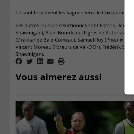
Ce sont finalement les Saguenéens de Chicoutimi qui o
Les autres joueurs sélectionnés sont Patrick Denige
Shawinigan), Alain Bourdeau (Tigres de Victoriavill
(Drakkar de Baie-Comeau), Samuel Roy (Phœnix de Sh
Vincent Moreau (Foreurs de Val-D’Or), Frédérik Brise
Shawinigan).
Vous aimerez aussi