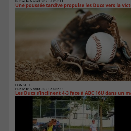
Publié le 6 août 2026 à 05h11
Une poussée tardive propulse les Ducs vers la vict
LONGUEUIL
Publié le 5 août 2026 à 08h38
Les Ducs s’inclinent 4‑3 face à ABC 16U dans un m