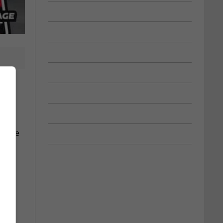
rti de
 une
t de