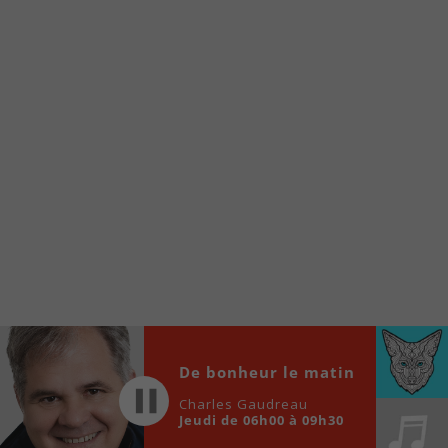
À partir de votre téléphone, allez sur le site
internet de la Radio allumée au
www.fm1033.ca
Ensuite cliquez sur l’icône situé au bas de
votre écran
(celui qui représente un carré incluant une
flèche dirigé vers le haut)
Cliquez maintenant sur l’option Ajouter sur
l’écran d’accueil et vous verrez apparaître le
logo du FM 103,3
Faites Enregistrer en haut à droite.
Et voilà! Toutes les infos et l’écoute de votre radio
locale vous sont maintenant accessibles en un clic!
Audio
De bonheur le matin
00:00
00:00
Player
Charles Gaudreau
Jeudi de 06h00 à 09h30