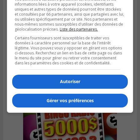
informations liées à votre appareil (cookies, identifiants
uniques et autres types de données) pourront être stockées
et consultées par 66 partenaires, ainsi que partagées avec lui,
ou utilisées spécifiquement par ce site. Nos partenaires et
nous-mêmes sommes susceptibles d'utiliser des données de
géolocalisation précises.
Liste des partenaires.
Certains fournisseurs sont susceptibles de traiter vos
données à caractère personnel sur la base de l'intérêt
LA PRAIRIE
Publié le 3 août 2026 à 06h57
légitime. Vous pouvez vous y opposer en gérant vos options
Sonia Ziadé est candidate pour le PLQ
ci-dessous. Recherchez un lien en bas de cette page ou dans
le menu du site pour gérer ou retirer votre consentement
dans La Prairie
dans les paramètres des cookies et de confidentialité.
Autoriser
Gérer vos préférences