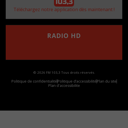
Téléchargez notre application dès maintenant !
RADIO HD
••••••••••••••••••
Comment synthoniser la fréquence HD dans
votre voiture
© 2026 FM 103,3 Tous droits réservés.
Politique de confidentialité
Politique d’accessibilité
Plan du site
Plan d'accessibilite