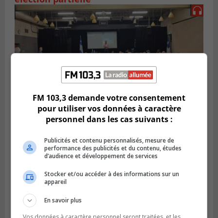
FM 103,3 demande votre consentement
pour utiliser vos données à caractère
personnel dans les cas suivants :
VIEUX-LONGUEUIL
Publié le 3 août 2026 à 14h47
Publicités et contenu personnalisés, mesure de
Le Livre bleu rassemble 200 curieux à
performance des publicités et du contenu, études
Longueuil
d’audience et développement de services
Stocker et/ou accéder à des informations sur un
appareil
En savoir plus
Vos données à caractère personnel seront traitées, et les