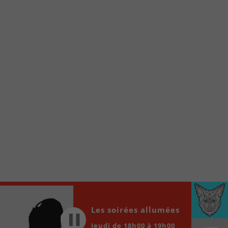
Voici la procédure ;)
À partir de votre téléphone, allez sur le site
internet de la Radio allumée au
www.fm1033.ca
Ensuite cliquez sur l’icône situé au bas de
votre écran
(celui qui représente un carré incluant une
flèche dirigé vers le haut)
Cliquez maintenant sur l’option Ajouter sur
l’écran d’accueil et vous verrez apparaître le
logo du FM 103,3
Faites Enregistrer en haut à droite.
Et voilà! Toutes les infos et l’écoute de votre radio
locale vous sont maintenant accessibles en un clic!
Audio
00:00
00:00
Les soirées allumées
Player
Jeudi de 18h00 à 19h00