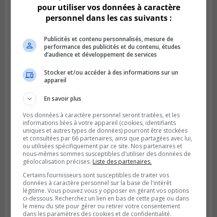
pour utiliser vos données à caractère
personnel dans les cas suivants :
Publicités et contenu personnalisés, mesure de
performance des publicités et du contenu, études
d’audience et développement de services
Stocker et/ou accéder à des informations sur un
appareil
Publié le 18 juillet 2026 à 07h58
Le parc Poly-aréna de Brossard va vibrer
En savoir plus
en début août
Vos données à caractère personnel seront traitées, et les
informations liées à votre appareil (cookies, identifiants
uniques et autres types de données) pourront être stockées
et consultées par 66 partenaires, ainsi que partagées avec lui,
ou utilisées spécifiquement par ce site. Nos partenaires et
nous-mêmes sommes susceptibles d'utiliser des données de
géolocalisation précises.
Liste des partenaires.
Certains fournisseurs sont susceptibles de traiter vos
données à caractère personnel sur la base de l'intérêt
légitime. Vous pouvez vous y opposer en gérant vos options
ci-dessous. Recherchez un lien en bas de cette page ou dans
le menu du site pour gérer ou retirer votre consentement
dans les paramètres des cookies et de confidentialité.