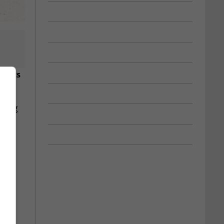
échets
10 kg