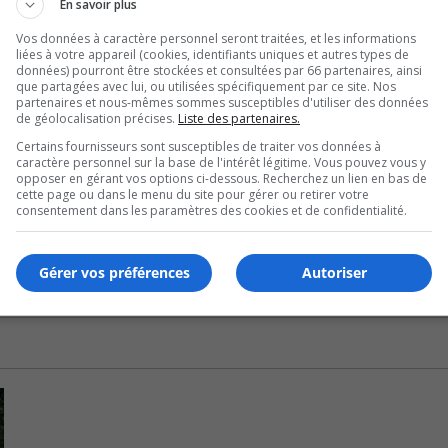
En savoir plus
ajeur en ce qui a trait à la gestion des matières résiduelles
 contrats de collecte n’était pas optimal.
Vos données à caractère personnel seront traitées, et les informations
liées à votre appareil (cookies, identifiants uniques et autres types de
données) pourront être stockées et consultées par 66 partenaires, ainsi
ge avait été effectué et devrait être mis en vigueur lors de
que partagées avec lui, ou utilisées spécifiquement par ce site. Nos
partenaires et nous-mêmes sommes susceptibles d'utiliser des données
de géolocalisation précises.
Liste des partenaires.
ura lieu qu’une semaine sur deux à partir d’avril 2021.
Certains fournisseurs sont susceptibles de traiter vos données à
caractère personnel sur la base de l'intérêt légitime. Vous pouvez vous y
opposer en gérant vos options ci-dessous. Recherchez un lien en bas de
cette page ou dans le menu du site pour gérer ou retirer votre
consentement dans les paramètres des cookies et de confidentialité.
Gérer vos préférences
Autoriser