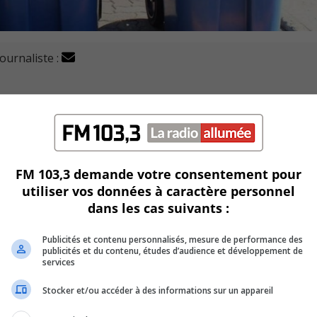
journaliste :
font pas bonne figure quand il s’agit de production de d
 Vérificatrice générale de la Ville, chaque habitant génère 3
e villes comparables est de 273 kg.
FM 103,3 demande votre consentement pour
utiliser vos données à caractère personnel
dans les cas suivants :
res en moins que ses comparables.
Publicités et contenu personnalisés, mesure de performance des
publicités et du contenu, études d’audience et développement de
services
 l’agglomération, comprenant la collecte, le transport et le
Stocker et/ou accéder à des informations sur un appareil