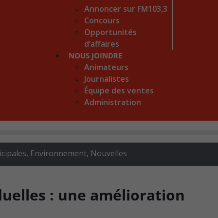
Annoncer sur FM103,3
Concours
Opportunités
d’affaires
NOUS JOINDRE
Animateurs
Journalistes
Équipe des ventes
Administration
icipales
,
Environnement
,
Nouvelles
uelles : une amélioration