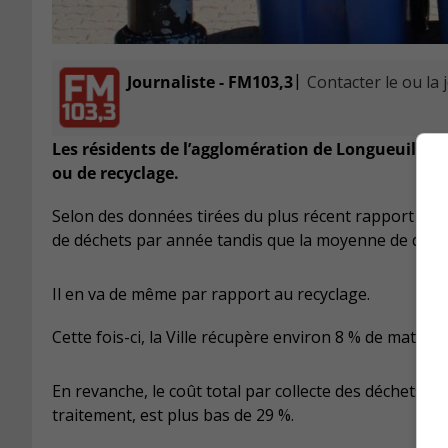
|
Journaliste - FM103,3
Contacter le ou la 
Les résidents de l’agglomération de Longueuil ne 
ou de recyclage.
Selon des données tirées du plus récent rapport de la
de déchets par année tandis que la moyenne de quatr
Il en va de même par rapport au recyclage.
Cette fois-ci, la Ville récupère environ 8 % de matiè
En revanche, le coût total par collecte des déchets de
traitement, est plus bas de 29 %.