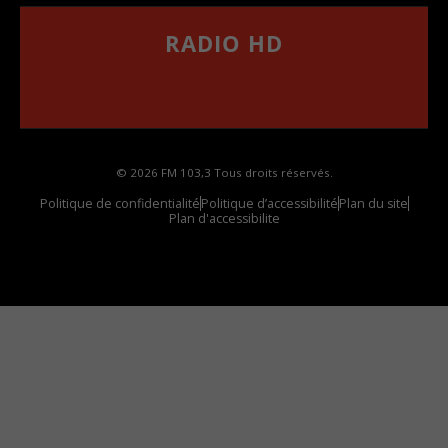
RADIO HD
••••••••••••••••••
Comment synthoniser la fréquence HD dans
votre voiture
© 2026 FM 103,3 Tous droits réservés.
Politique de confidentialité
Politique d’accessibilité
Plan du site
Plan d'accessibilite