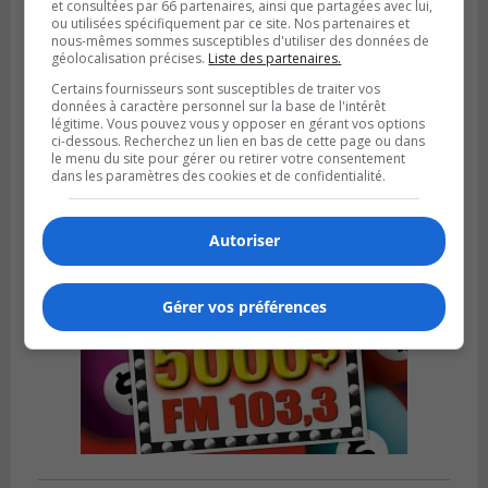
et consultées par 66 partenaires, ainsi que partagées avec lui,
ou utilisées spécifiquement par ce site. Nos partenaires et
GREENFIELD PARK
nous-mêmes sommes susceptibles d'utiliser des données de
Publié le 31 juillet 2026 à 16h45
géolocalisation précises.
Liste des partenaires.
Des firmes de Longueuil vont participer
Certains fournisseurs sont susceptibles de traiter vos
aux méga-travaux de l’hôpital Charles-
données à caractère personnel sur la base de l'intérêt
Le Moyne
légitime. Vous pouvez vous y opposer en gérant vos options
ci-dessous. Recherchez un lien en bas de cette page ou dans
le menu du site pour gérer ou retirer votre consentement
dans les paramètres des cookies et de confidentialité.
Autoriser
Gérer vos préférences