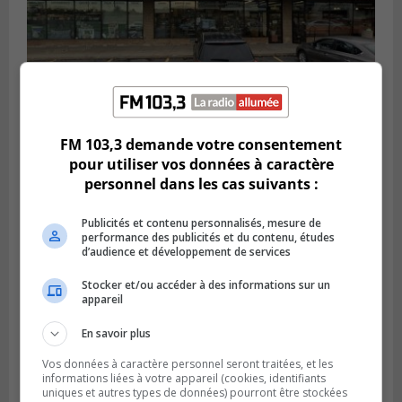
FM 103,3 demande votre consentement
BROSSARD
Publié le 2 août 2026 à 23h04
pour utiliser vos données à caractère
Rappel de quatre produits alimentaires à
personnel dans les cas suivants :
Brossard
Publicités et contenu personnalisés, mesure de
performance des publicités et du contenu, études
d’audience et développement de services
Stocker et/ou accéder à des informations sur un
appareil
En savoir plus
Vos données à caractère personnel seront traitées, et les
informations liées à votre appareil (cookies, identifiants
uniques et autres types de données) pourront être stockées