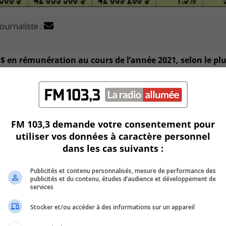
journaliste :
M$ en rémunération au cours de l’année 2021, selon le pl
ntaires comparativement au budget 2020 et tout près de 3 M$
FM 103,3 demande votre consentement pour
utiliser vos données à caractère personnel
 de fonctionnement de la Ville, alors que le montant dépensé
dans les cas suivants :
udget total des charges locales de 42 M$.
 pour le maire Martin Murray.
Publicités et contenu personnalisés, mesure de performance des
publicités et du contenu, études d’audience et développement de
services
U
00:00
U
Stocker et/ou accéder à des informations sur un appareil
Ar
ement diminué ces trois dernières années pour se fixer à 8,