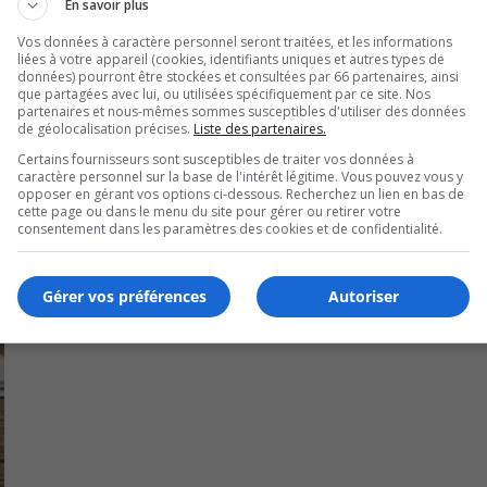
ke
En savoir plus
M$, soit en hausse de plus de 15 % depuis 2019.
to
Vos données à caractère personnel seront traitées, et les informations
in
liées à votre appareil (cookies, identifiants uniques et autres types de
n ont été présentées lundi soir.
données) pourront être stockées et consultées par 66 partenaires, ainsi
or
que partagées avec lui, ou utilisées spécifiquement par ce site. Nos
de
partenaires et nous-mêmes sommes susceptibles d'utiliser des données
de géolocalisation précises.
Liste des partenaires.
vo
Certains fournisseurs sont susceptibles de traiter vos données à
caractère personnel sur la base de l'intérêt légitime. Vous pouvez vous y
opposer en gérant vos options ci-dessous. Recherchez un lien en bas de
cette page ou dans le menu du site pour gérer ou retirer votre
consentement dans les paramètres des cookies et de confidentialité.
Gérer vos préférences
Autoriser