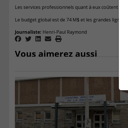
Les services professionnels quant à eux coûtent 6,5 
Le budget global est de 74 M$ et les grandes lignes e
Journaliste:
Henri-Paul Raymond
Vous aimerez aussi