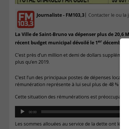
|
Journaliste - FM103,3
Contacter le ou la 
La Ville de Saint-Bruno va dépenser plus de 20,6 
er
récent budget municipal dévoilé le 1
décembre.
C’est près d’un million et demi de dollars suppléme
plus qu’en 2019.
C’est l’un des principaux postes de dépenses locales
rémunération représente à lui seul plus de 48 % du b
Cette situation des rémunérations est préoccupante
Audio
00:00
Player
Les sommes allouées au service de la dette ont légèr