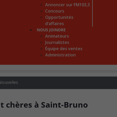
Annoncer sur FM103,3
Concours
Opportunités
d’affaires
NOUS JOINDRE
Animateurs
Journalistes
Équipe des ventes
Administration
Nouvelles
t chères à Saint-Bruno