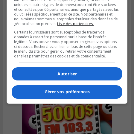
uniques et autres types de données) pourront être stockées
et consultées par 66 partenaires, ainsi que partagées avec lui,
ou utilisées spécifiquement par ce site. Nos partenaires et
nous-mêmes sommes susceptibles d'utiliser des données de
géolocalisation précises.
Liste des partenaires.
Certains fournisseurs sont susceptibles de traiter vos
BROSSARD
données à caractère personnel sur la base de l'intérêt
Publié le 29 juillet 2026 à 12h00
Brossard traverserait un ralentissement
légitime. Vous pouvez vous y opposer en gérant vos options
ci-dessous. Recherchez un lien en bas de cette page ou dans
de construction de logements
le menu du site pour gérer ou retirer votre consentement
dans les paramètres des cookies et de confidentialité.
Autoriser
Gérer vos préférences