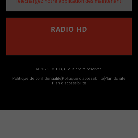
Téléchargez notre application dès maintenant !
RADIO HD
••••••••••••••••••
Comment synthoniser la fréquence HD dans
votre voiture
© 2026 FM 103,3 Tous droits réservés.
Politique de confidentialité
Politique d’accessibilité
Plan du site
Plan d'accessibilite