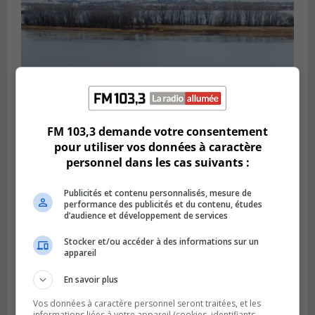
FM 103,3 demande votre consentement
pour utiliser vos données à caractère
personnel dans les cas suivants :
LONGUEUIL
Publié le 30 juillet 2026 à 09h33
C’est jour de nettoyage des berges du
Publicités et contenu personnalisés, mesure de
Saint-Laurent
performance des publicités et du contenu, études
d’audience et développement de services
Stocker et/ou accéder à des informations sur un
appareil
En savoir plus
Vos données à caractère personnel seront traitées, et les
informations liées à votre appareil (cookies, identifiants