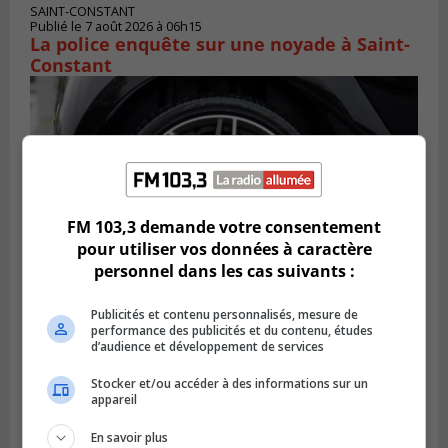
SAINT-CONSTANT
Publié le 7 août 2026 à 06h15
La police enquête sur une noyade à Saint-
Constant
FM 103,3 demande votre consentement
pour utiliser vos données à caractère
personnel dans les cas suivants :
Publicités et contenu personnalisés, mesure de
performance des publicités et du contenu, études
LONGUEUIL
d’audience et développement de services
Publié le 6 août 2026 à 11h58
Des jeunes ciblent la Montérégie pour
le Défi écrou de roue
Stocker et/ou accéder à des informations sur un
appareil
En savoir plus