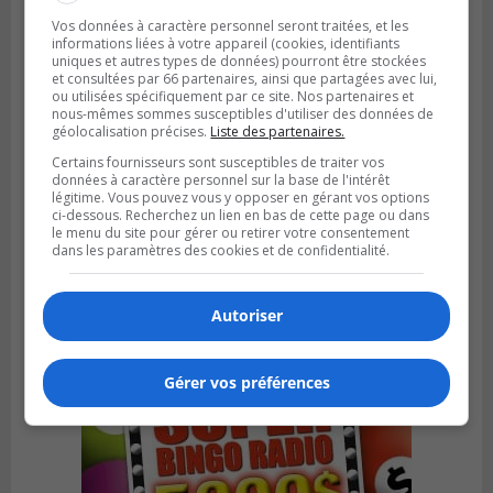
Vos données à caractère personnel seront traitées, et les
informations liées à votre appareil (cookies, identifiants
uniques et autres types de données) pourront être stockées
et consultées par 66 partenaires, ainsi que partagées avec lui,
ou utilisées spécifiquement par ce site. Nos partenaires et
nous-mêmes sommes susceptibles d'utiliser des données de
géolocalisation précises.
Liste des partenaires.
Certains fournisseurs sont susceptibles de traiter vos
données à caractère personnel sur la base de l'intérêt
légitime. Vous pouvez vous y opposer en gérant vos options
ci-dessous. Recherchez un lien en bas de cette page ou dans
Publié le 6 août 2026 à 05h39
le menu du site pour gérer ou retirer votre consentement
La grenade du camping du lac Cristal était
dans les paramètres des cookies et de confidentialité.
inoffensive
Autoriser
Gérer vos préférences