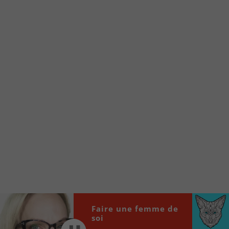
Voici la procédure ;)
À partir de votre téléphone, allez sur le site
internet de la Radio allumée au
www.fm1033.ca
Ensuite cliquez sur l’icône situé au bas de
votre écran
(celui qui représente un carré incluant une
flèche dirigé vers le haut)
Cliquez maintenant sur l’option Ajouter sur
l’écran d’accueil et vous verrez apparaître le
logo du FM 103,3
Faites Enregistrer en haut à droite.
Et voilà! Toutes les infos et l’écoute de votre radio
locale vous sont maintenant accessibles en un clic!
Faire une femme de
Audio
soi
00:00
00:00
Player