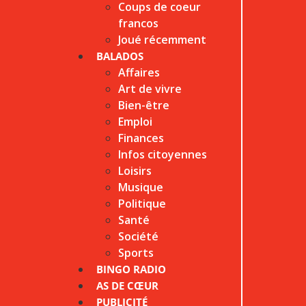
Coups de coeur
francos
Joué récemment
BALADOS
Affaires
Art de vivre
Bien-être
Emploi
Finances
Infos citoyennes
Loisirs
Musique
Politique
Santé
Société
Sports
BINGO RADIO
AS DE CŒUR
PUBLICITÉ