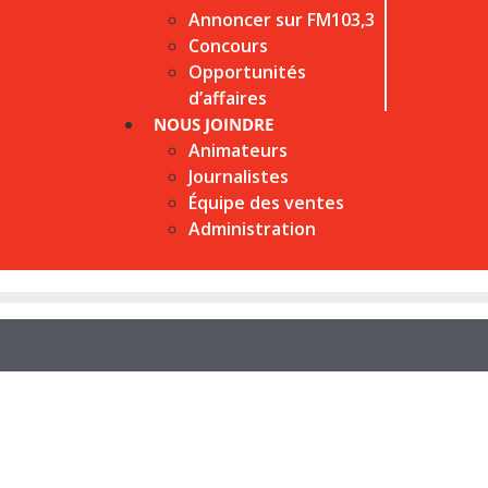
Annoncer sur FM103,3
Concours
Opportunités
d’affaires
NOUS JOINDRE
Animateurs
Journalistes
Équipe des ventes
Administration