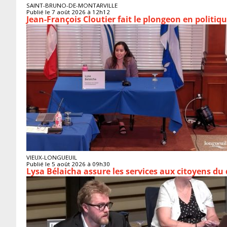
SAINT-BRUNO-DE-MONTARVILLE
Publié le 7 août 2026 à 12h12
Jean-François Cloutier fait le plongeon en politiq
VIEUX-LONGUEUIL
Publié le 5 août 2026 à 09h30
Lysa Bélaicha assure les services aux citoyens du