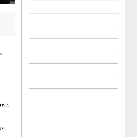
e
rise,
ux